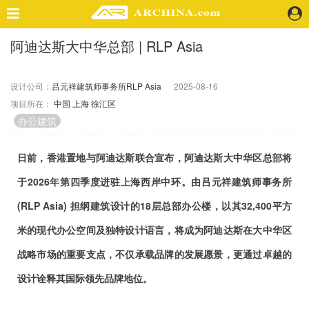
阿迪达斯大中华总部 | RLP Asia
精选案例
建 筑
设计公司：
吕元祥建筑师事务所RLP Asia
2025-08-16
景 观
项目所在：
中国
上海
徐汇区
室 内
办公建筑
视 频
日前，香港置地与阿迪达斯联合宣布，阿迪达斯大中华区总部将
头条资讯
于2026年第四季度进驻上海西岸中环。由吕元祥建筑师事务所
业 界
(RLP Asia) 担纲建筑设计的18层总部办公楼，以其32,400平方
机 构
人 物
米的现代办公空间及独特设计语言，将成为阿迪达斯在大中华区
地 产
战略市场的重要支点，不仅承载品牌的发展愿景，更通过卓越的
快速搜索
设计诠释其国际领先品牌地位。