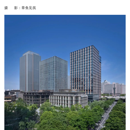
摄 影：
章鱼见筑