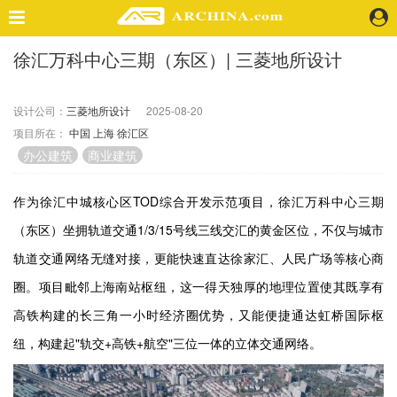
徐汇万科中心三期（东区）| 三菱地所设计
精选案例
建 筑
设计公司：
三菱地所设计
2025-08-20
景 观
项目所在：
中国
上海
徐汇区
室 内
办公建筑
商业建筑
视 频
作为徐汇中城核心区
TOD
综合开发示范项目，徐汇万科中心三期
头条资讯
（东区）坐拥轨道交通
1/3/15
号线三线交汇的黄金区位，不仅与城市
业 界
轨道交通网络无缝对接，更能快速直达徐家汇、人民广场等核心商
机 构
圈。项目毗邻上海南站枢纽，这一得天独厚的地理位置使其既享有
人 物
高铁构建的长三角一小时经济圈优势，又能便捷通达虹桥国际枢
地 产
快速搜索
纽，构建起
"
轨交
+
高铁
+
航空
"
三位一体的立体交通网络。