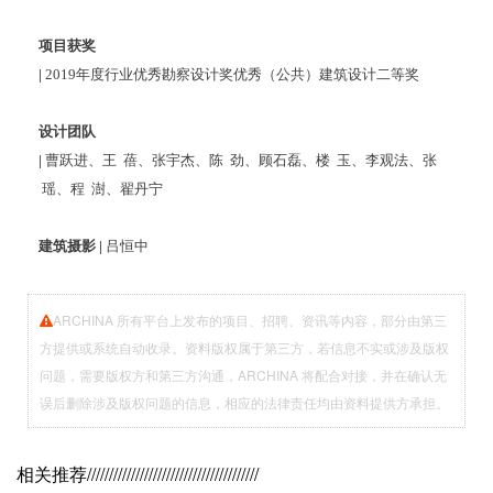
项目获奖
|
2019年度行业优秀勘察设计奖优秀（公共）建筑设计二等奖
设计团队
|
曹跃进、王 蓓、张宇杰、陈 劲、顾石磊、楼 玉、李观法、张
瑶、程 澍、翟丹宁
建筑摄影 |
吕恒中
ARCHINA 所有平台上发布的项目、招聘、资讯等内容，部分由第三
方提供或系统自动收录。资料版权属于第三方，若信息不实或涉及版权
问题，需要版权方和第三方沟通，ARCHINA 将配合对接，并在确认无
误后删除涉及版权问题的信息，相应的法律责任均由资料提供方承担。
相关推荐
///////////////////////////////////////