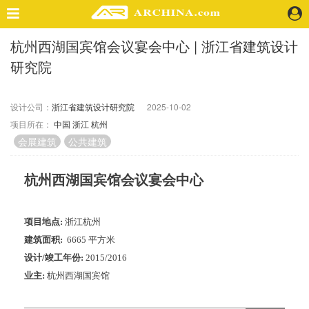
杭州西湖国宾馆会议宴会中心 | 浙江省建筑设计
精选案例
研究院
建 筑
景 观
室 内
设计公司：
浙江省建筑设计研究院
2025-10-02
项目所在：
中国
浙江
杭州
视 频
会展建筑
公共建筑
头条资讯
杭州西湖国宾馆会议宴会中心
业 界
机 构
项目地点:
浙江杭州
人 物
建筑面积:
6665 平方米
地 产
设计/竣工年份:
2015/2016
快速搜索
业主:
杭州西湖国宾馆