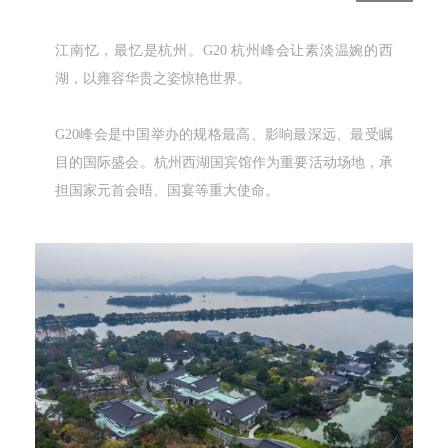
企业招聘
江南忆，最忆是杭州。G20 杭州峰会让素淡温婉的西
企业会员
湖，以雍容华贵之姿惊艳世界。
关于投稿
广告投放
G20峰会是中国举办的规格最高、影响最深远、最受瞩
目的国际盛会。杭州西湖国宾馆作为重要活动场地，承
关于我们
担国家元首会晤、国宴等重大使命。
联系我们