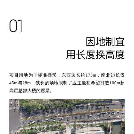
项目用
地为非标准梯形，
东
西边长约173m，南北边长仅
45m与28m，狭长的场地限制了业主最初希望打造100
m超
高
层总部大
楼的愿
景
。