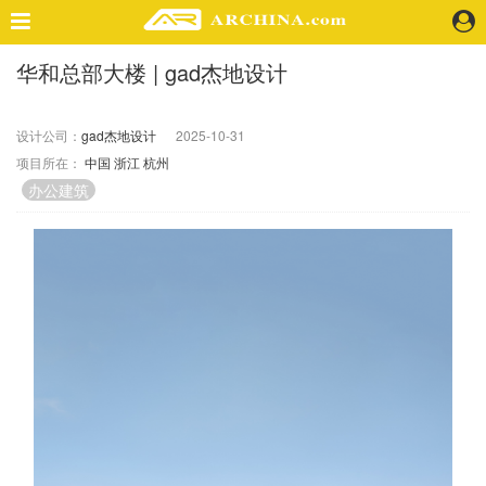
华和总部大楼 | gad杰地设计
精选案例
建 筑
设计公司：
gad杰地设计
2025-10-31
景 观
项目所在：
中国
浙江
杭州
室 内
办公建筑
视 频
头条资讯
业 界
机 构
人 物
地 产
快速搜索