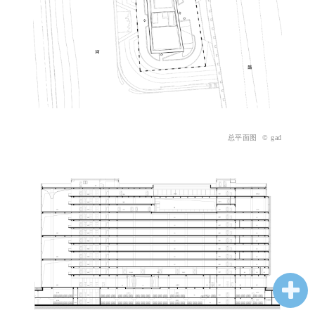
总平
面图
© gad