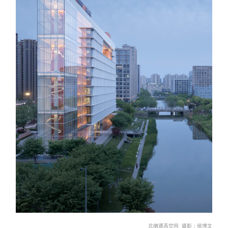
北侧通
高空
间 摄影：
侯博文