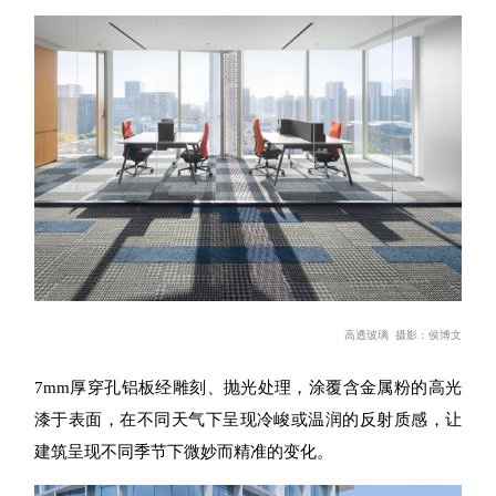
高透玻璃 摄影
：侯博文
7mm厚穿孔铝板经雕刻、抛光处理，涂覆含金属粉的高
光
漆
于表面，在不同天气下呈现冷峻或温润的反射质感，让
建筑呈
现不同季节下微妙
而
精准的变化。