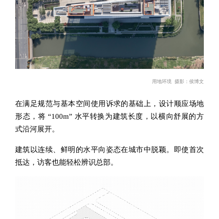
用地环境
摄
影：
侯博文
在满足
规范与
基本空间使
用诉求的基础上，设计顺应场地
形态，将 “100m” 水平转换为
建筑长度，以横向舒展的方
式沿河展开。
建筑以
连续、鲜明的水平向姿态在城市中脱颖。即使首次
抵达，访客也能轻松辨识总部。