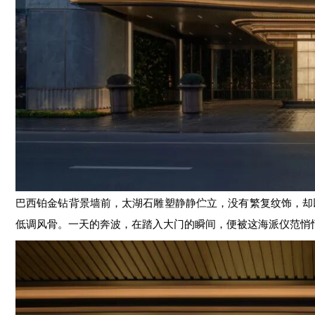
巴西铂金钻背景墙前，太湖石雕塑静静伫立，没有繁复纹饰，却以
低调风骨。一天的奔波，在踏入大门的瞬间，便被这海派仪范悄