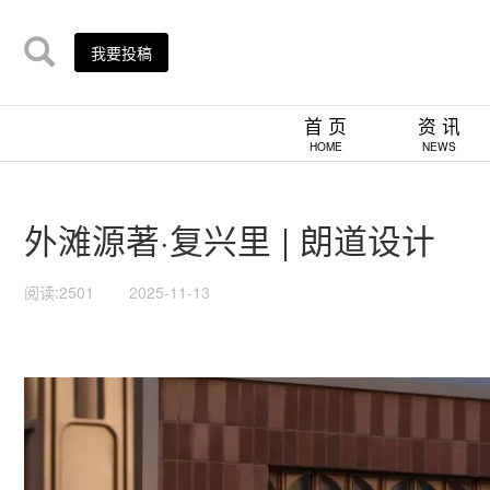
我要投稿
首 页
资 讯
HOME
NEWS
外滩源著·复兴里 | 朗道设计
阅读:2501
2025-11-13