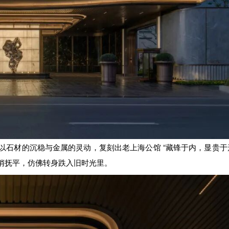
石材的沉稳与金属的灵动，复刻出老上海公馆 “藏锋于内，显贵于形
悄抚平，仿佛转身跌入旧时光里。