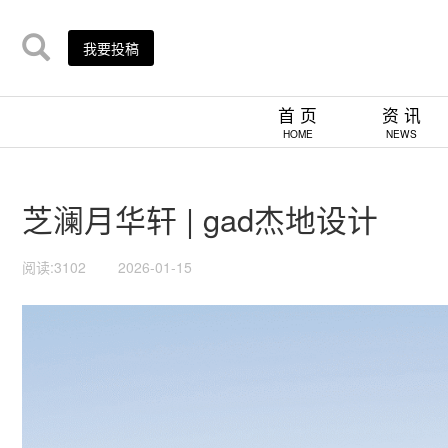
我要投稿
首 页
资 讯
HOME
NEWS
芝澜月华轩 | gad杰地设计
阅读:3102
2026-01-15