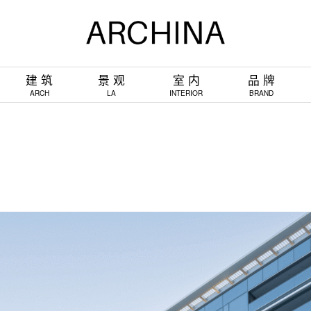
建 筑
景 观
室 内
品 牌
ARCH
LA
INTERIOR
BRAND