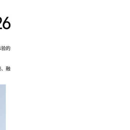
体验的
接、融