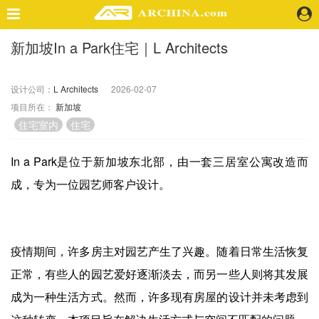
新加坡In a Park住宅｜L Architects
精选案例
建 筑
设计公司：
L Architects
2026-02-07
景 观
项目所在：
新加坡
室 内
住宅室内
住宅
视 频
In a Park是位于新加坡东北部，由一套三居室公寓改造而
头条资讯
成，专为一位园艺师客户设计。
业 界
机 构
人 物
疫情期间，许多房主对园艺产生了兴趣。随着日常生活恢复
地 产
快速搜索
正常，有些人的园艺爱好逐渐淡去，而另一些人则将其发展
成为一种生活方式。然而，许多现有房屋的设计并未考虑到