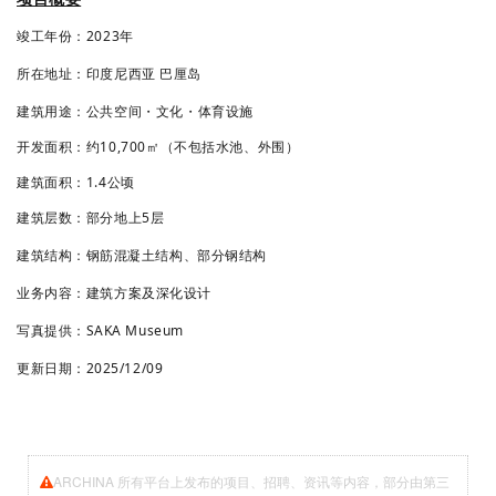
竣
工
年
份：
202
3
年
所
在
地
址：
印度尼西亚 巴厘岛
建
筑
用
途：公共空间・文化・体育设施
开发面
积：约10,700㎡（不包括水池、外围）
建筑
面
积：1.4公顷
建筑层数：部分
地上5层
建筑结构：钢筋混凝土结构、部分钢结构
业务内容：
建筑方案及深化设计
写真提供：
SAKA Museum
更新日期：
2025/12/09
ARCHINA 所有平台上发布的项目、招聘、资讯等内容，部分由第三