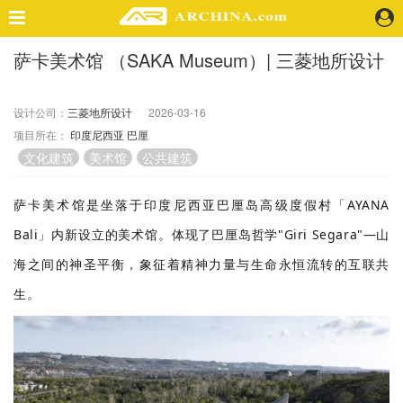
萨卡美术馆 （SAKA Museum）| 三菱地所设计
精选案例
建 筑
设计公司：
三菱地所设计
2026-03-16
景 观
项目所在：
印度尼西亚
巴厘
室 内
文化建筑
美术馆
公共建筑
视 频
萨卡
美术馆
是坐落于
印度尼西亚巴厘岛高级度假村「AYANA
头条资讯
Bali」内新设立的美术馆。体现了巴厘岛哲学"Giri Segara"—山
业 界
海之间的神圣平衡，象征着精神力量与生命永恒流转的互联共
机 构
生。
人 物
地 产
快速搜索