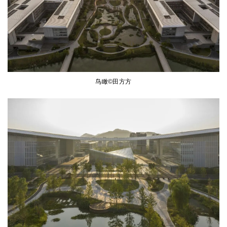
鸟瞰©田方方