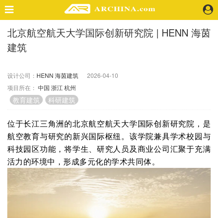
北京航空航天大学国际创新研究院 | HENN 海茵
精选案例
建筑
建 筑
景 观
室 内
设计公司：
HENN 海茵建筑
2026-04-10
项目所在：
中国
浙江
杭州
视 频
教育建筑
科研建筑
头条资讯
位于长江三角洲的北京航空航天大学国际创新研究院，是
业 界
航空教育与研究的新兴国际枢纽。该学院兼具学术校园与
机 构
科技园区功能，将学生、研究人员及商业公司汇聚于充满
人 物
活力的环境中，形成多元化的学术共同体
。
地 产
快速搜索