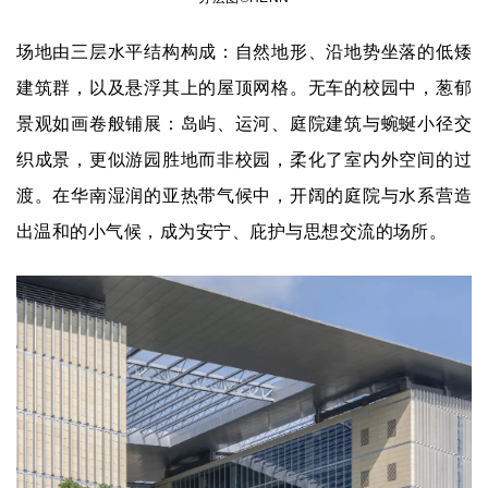
场地由三层水平结构构成：自然地形、沿地势坐落的低矮
建筑群，以及悬浮其上的屋顶网格。无车的校园中，葱郁
景观如画卷般铺展：岛屿、运河、庭院建筑与蜿蜒小径交
织成景，更似游园胜地而非校园，柔化了室内外空间的过
渡。在华南湿润的亚热带气候中，开阔的庭院与水系营造
出温和的小气候，成为安宁、庇护与思想交流的场所。