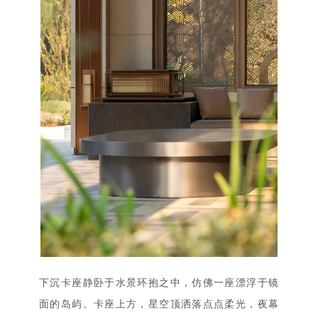
下沉卡座静卧于水景环抱之中，仿佛一座漂浮于镜
面的岛屿。卡座上方，星空顶洒落点点柔光，夜幕