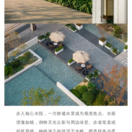
步入核心水院，一方静谧水景成为视觉焦点。水面
澄澈如镜，倒映天光云影与周边绿意。步道笔直或
折线穿插，种植池几何状浮于水畔，硬质线条与柔