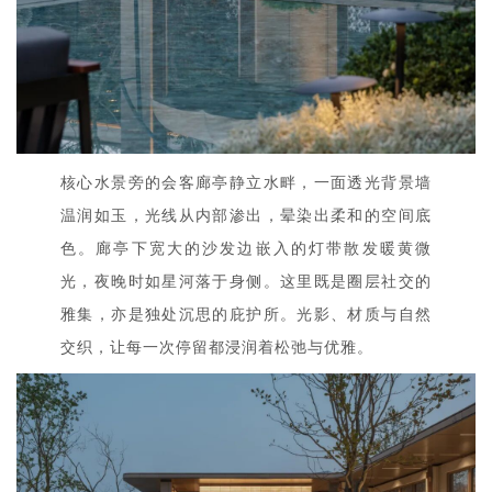
核心水景旁的会客廊亭静立水畔，一面透光背景墙
温润如玉，光线从内部渗出，晕染出柔和的空间底
色。廊亭下宽大的沙发边嵌入的灯带散发暖黄微
光，夜晚时如星河落于身侧。这里既是圈层社交的
雅集，亦是独处沉思的庇护所。光影、材质与自然
交织，让每一次停留都浸润着松弛与优雅。