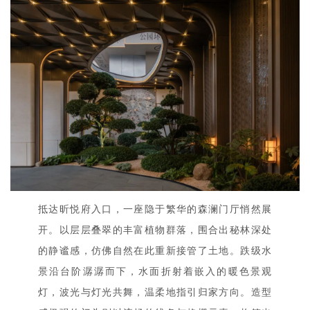
抵达昕悦府入口，一座隐于繁华的森澜门厅悄然展
开。以层层叠翠的丰富植物群落，围合出秘林深处
的静谧感，仿佛自然在此重新接管了土地。跌级水
景沿台阶潺潺而下，水面折射着嵌入的暖色景观
灯，波光与灯光共舞，温柔地指引归家方向。造型