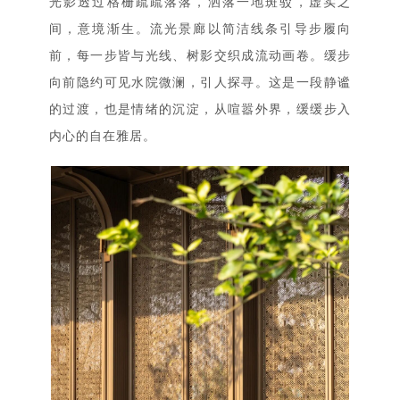
光影透过格栅疏疏落落，洒落一地斑驳，虚实之
间，意境渐生。流光景廊以简洁线条引导步履向
前，每一步皆与光线、树影交织成流动画卷。缓步
向前隐约可见水院微澜，引人探寻。这是一段静谧
的过渡，也是情绪的沉淀，从喧嚣外界，缓缓步入
内心的自在雅居。