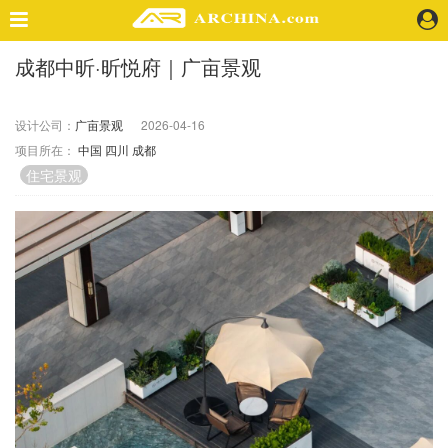
成都中昕·昕悦府｜广亩景观
精选案例
建 筑
设计公司：
广亩景观
2026-04-16
景 观
项目所在：
中国
四川
成都
室 内
住宅景观
视 频
头条资讯
业 界
机 构
人 物
地 产
快速搜索