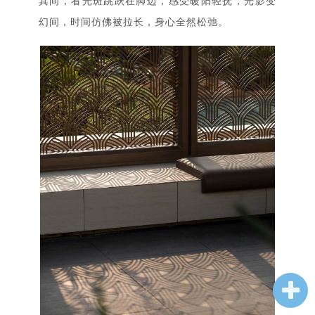
其间，看光斑跳跃在脚边，感受暖阳轻抚，光影变
幻间，时间仿佛被拉长，身心全然松弛。