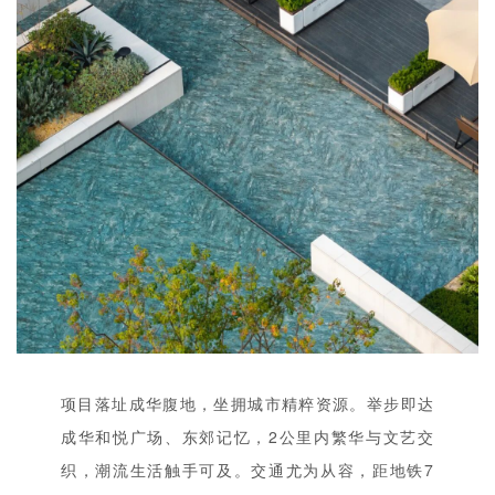
企业招聘
企业会员
关于投稿
广告投放
关于我们
联系我们
项目落址成华腹地，坐拥城市精粹资源。举步即达
成华和悦广场、东郊记忆，2公里内繁华与文艺交
织，潮流生活触手可及。交通尤为从容，距地铁7