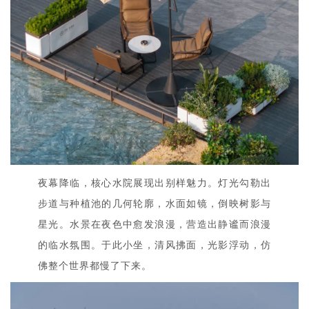
夜幕降临，核心水院展现出别样魅力。灯光勾勒出
步道与种植池的几何轮廓，水面如镜，倒映树影与
星光。水景在夜色中愈发浪漫，营造出静谧而浪漫
的临水氛围。于此小坐，清风拂面，光影浮动，仿
佛整个世界都慢了下来。