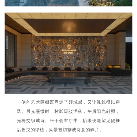
一侧的艺术隔栅既界定了领域感，又让视线得以穿
透。晨光熹微时，树影斑驳洒落；午后阳光斜照，
光栅交织成诗。坐于会客厅中，抬眼便能望见隔栅
后摇曳的绿植，风景被切割成诗意的碎片。