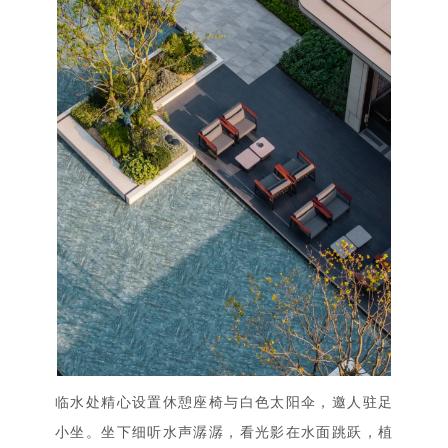
临水处精心设置休憩座椅与白色太阳伞，邀人驻足
小坐。坐下细听水声潺潺，看光影在水面跳跃，植