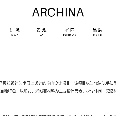
建 筑
景 观
室 内
品 牌
ARCH
LA
INTERIOR
BRAND
teto）在 2026 年马贝拉设计艺术展上设计的室内设计项目。该项目以当代建筑手
典故和当地特色，以形式、光线和材料为主要设计元素，探讨休闲、记忆