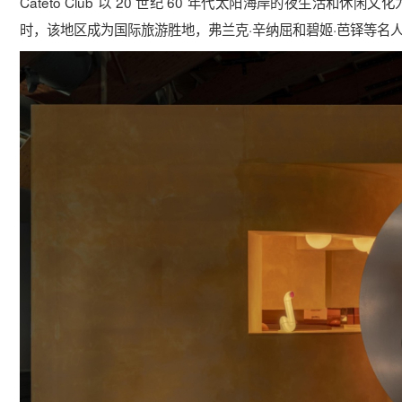
Cateto Club 以 20 世纪 60 年代太阳海岸的夜生活和休闲文
时，该地区成为国际旅游胜地，弗兰克·辛纳屈和碧姬·芭铎等名