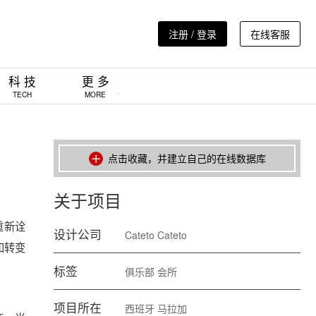
注册 / 登录
在线客服
科 技
更 多
TECH
MORE
点击收藏，并建立自己的在线数据库
关于项目
法重新诠
设计公司
Cateto Cateto
和转变
标签
俱乐部
会所
项目所在
西班牙
马拉加