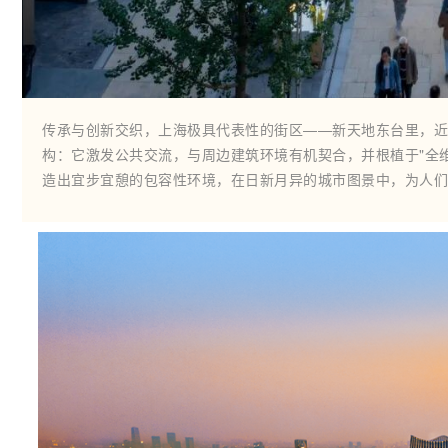
传承与创新交织，上海极具代表性的街区——新天地东台里，近
构：它激发公共交流，与周边建筑环境有机契合，并根植于"全
造出宜步宜憩的包容性环境，在日新月异的城市图景中，为人们