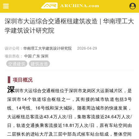
深圳市大运综合交通枢纽建筑改造 | 华南理工大
精选案例
学建筑设计研究院
建 筑
景 观
室 内
设计公司：
华南理工大学建筑设计研究院
2026-04-29
项目所在：
中国
广东
深圳
视 频
交通建筑
建筑改造
头条资讯
项目概况
业 界
深
圳市大运综合交通枢纽位于深圳市龙岗区大运新城片区，是
机 构
深圳市14个轨道综合枢纽之一，其衔接的城市轨道包括3号
人 物
线、14号线、16号线和深大城际。随着周边城市的快速发展，
地 产
大运枢纽总客流达43.4万人次/日，集散客流接近24.64万人次/
快速搜索
日，轨道交通换乘客流接近18.81万人次/日，原有车站空间由
二层狭长的进站大厅及三层中部岛式候车站台组成，整体空间