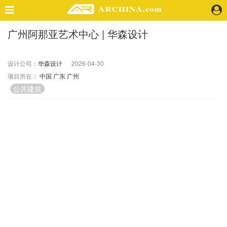
广州阿那亚艺术中心 | 华森设计
精选案例
建 筑
设计公司：
华森设计
2026-04-30
景 观
项目所在：
中国
广东
广州
室 内
公共建筑
视 频
头条资讯
业 界
机 构
人 物
地 产
快速搜索