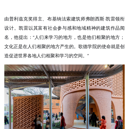
企业招聘
由普利兹克奖得主、布基纳法索建筑师弗朗西斯·凯雷领衔
企业会员
关于投稿
设计。凯雷以其富有社会参与感和地域精神的建筑作品闻
广告投放
名，他提出：“人们来学习的地方，也是他们相聚的地方；
文化正是在人们相聚的地方产生的。歌德学院的使命就是创
关于我们
造促进世界各地人们相聚和学习的空间。”
联系我们