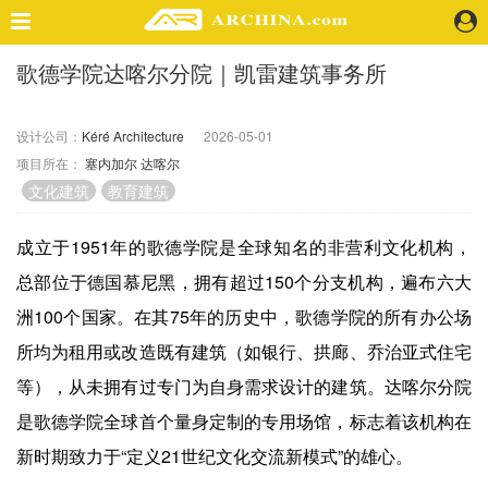
歌德学院达喀尔分院｜凯雷建筑事务所
精选案例
建 筑
设计公司：
Kéré Architecture
2026-05-01
景 观
项目所在：
塞内加尔
达喀尔
室 内
文化建筑
教育建筑
视 频
成立于1951年的歌德学院是全球知名的非营利文化机构，
头条资讯
总部位于德国慕尼黑，拥有超过150个分支机构，遍布六大
业 界
洲100个国家。在其75年的历史中，歌德学院的所有办公场
机 构
所均为租用或改造既有建筑（如银行、拱廊、乔治亚式住宅
人 物
等），从未拥有过专门为自身需求设计的建筑。达喀尔分院
地 产
快速搜索
是歌德学院全球首个量身定制的专用场馆，标志着该机构在
新时期致力于“定义21世纪文化交流新模式”的雄心。