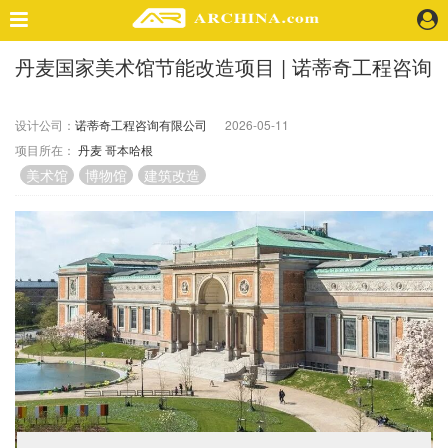
丹麦国家美术馆节能改造项目 | 诺蒂奇工程咨询
精选案例
建 筑
设计公司：
诺蒂奇工程咨询有限公司
2026-05-11
景 观
项目所在：
丹麦
哥本哈根
室 内
美术馆
博物馆
建筑改造
视 频
头条资讯
业 界
机 构
人 物
地 产
快速搜索