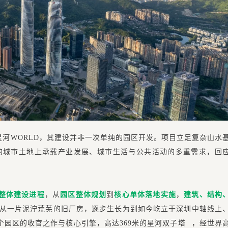
星河WORLD，其建设并非一次单纯的园区开发。项目立足复杂山水
的城市土地上承载产业发展、城市生活与公共活动的多重需求，回
的整体建设进程
，从
园区整体规划
到
核心单体落地实施
，
建筑、结构
从一片泥泞荒芜的旧厂房，逐步生长为到如今屹立于深圳中轴线上
整个园区的收官之作与核心引擎，高达369米的
星河双子塔
，经世界