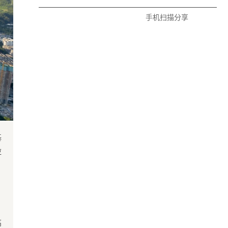
手机扫描分享
基
应
、
、
高