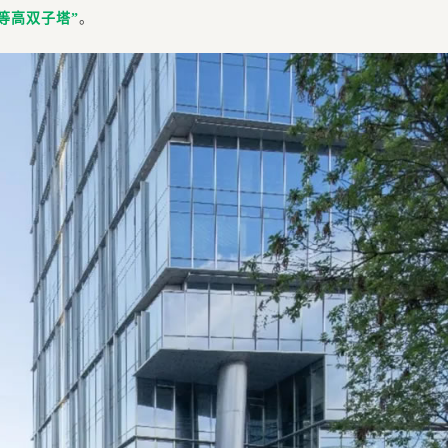
等高双子塔”
。