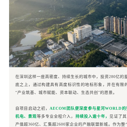
在深圳这样一座高密度、持续生长的城市中，投资280亿的
底之上，通过构建具有高度标识性的地标形象，并在有限
“产业筑基、城市赋能、资本联动、生态共创”的愿景。
自项目启动之初，
AECOM团队便深度参与星河WORLD
机电、景观
等多专业全程介入，
持续投入逾十年，
见证了其
产值超360亿、汇集超2600家企业的产融联盟新城。作为