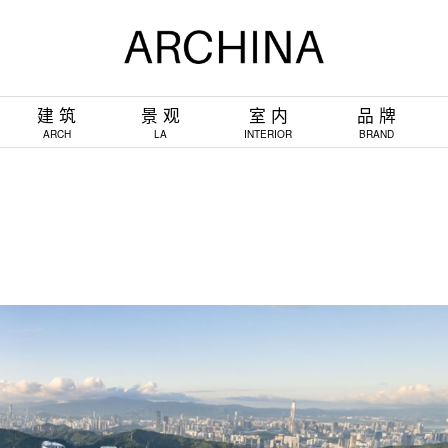
建 筑
景 观
室 内
品 牌
ARCH
LA
INTERIOR
BRAND