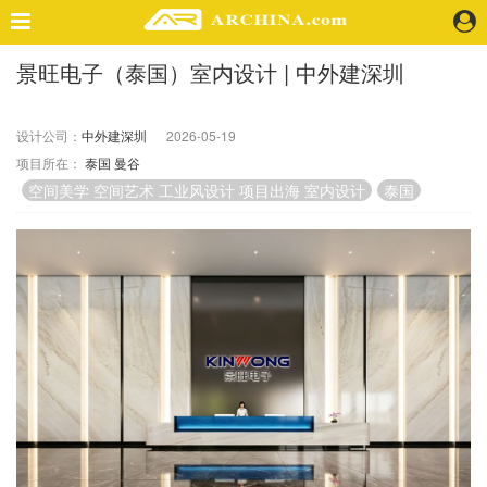
景旺电子（泰国）室内设计 | 中外建深圳
精选案例
建 筑
设计公司：
中外建深圳
2026-05-19
景 观
项目所在：
泰国
曼谷
室 内
空间美学 空间艺术 工业风设计 项目出海 室内设计
泰国
视 频
头条资讯
业 界
机 构
人 物
地 产
快速搜索