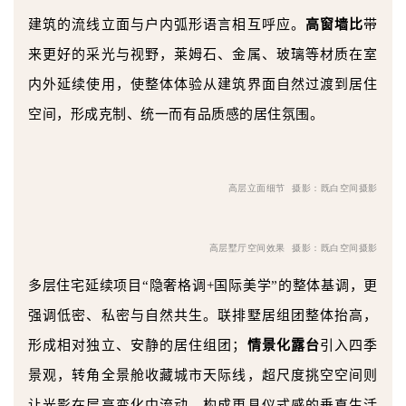
建筑的流线立面与户内弧形语言相互呼应。
高窗墙比
带
来更好的采光与视野，莱姆石、金属、玻璃等材质在室
内外延续使用，使整体体验从建筑界面自然过渡到居住
空间，形成克制、统一而有品质感的居住氛围。
高层立面细节
摄影：既白空间摄影
高层墅厅空间效果
摄影：既白空间摄影
多层住宅延续项目“隐奢格调
+
国际美学”的整体基调，更
强调低密、私密与自然共生。联排墅居组团整体抬高，
形成相对独立、安静的居住组团；
情景化露台
引入四季
景观，转角全景舱收藏城市天际线，超尺度挑空空间则
让光影在层高变化中流动，构成更具仪式感的垂直生活