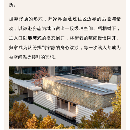
所。
摒弃张扬的形式，归家界面通过住区边界的后退与错
动，以谦逊姿态为城市留出一段缓冲空间。梧桐树下，
主入口以
港湾式
的姿态展开，将街巷的喧闹慢慢隔开。
归家成为从纷扰到宁静的身心跋涉，每一次踏入都成为
被空间温柔接引的冥想。