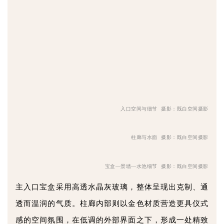
入口空间与细节 摄影：既白空间摄影
柱廊与水面 摄影：既白空间摄影
宝盒—景墙—水池细节 摄影：既白空间摄影
主入口宝盒采用高透水晶灰玻璃，整体呈现出克制、通
透而温润的气质。柱廊内部则以金色材质营造更具仪式
感的空间氛围，在低调的外部界面之下，形成一处精致