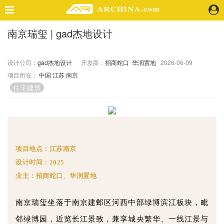
南京瑞玺 | gad杰地设计
精选案例
建 筑
设计公司：
gad杰地设计
开发商：
招商蛇口
华润置地
2026-06-09
景 观
项目所在：
中国
江苏
南京
室 内
住宅建筑
视 频
头条资讯
业 界
项目地点：江苏南京
机 构
设计时间：2025
人 物
业主：招商蛇口、华润置地
地 产
快速搜索
南京瑞玺坐落于南京建邺区河西中部绿博滨江板块，毗
邻绿博园，近览长江景致，兼享城央繁华、一线江景与