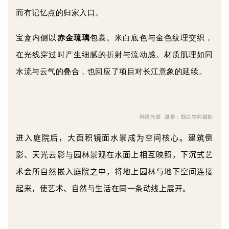
而有记忆点的归家入口。
宝盒内侧以
赤金琉璃
包裹。米白底色与金色纹理交织，
在光线穿过时产生细腻的折射与流动感。材质肌理如同
水流与云气的叠合，也回应了项目对长江意象的延续。
桐语光廊 摄影：既白空间摄影
进入庭院后，大面积镜面水景成为空间核心。建筑倒
影、天光云影与园林景观在水面上相互映照，下沉式艺
术会所自然嵌入庭院之中，将地上园林与地下空间连接
起来，使艺术、自然与生活在同一条动线上展开。