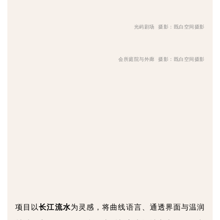
光屿剧场
摄影：既白空间摄影
会所庭院与外廊
摄影：既白空间摄影
项目以
长江流水
为灵感，将曲线语言、通透界面与温润