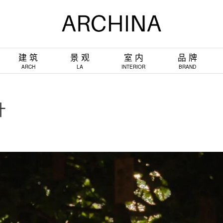
建 筑
景 观
室 内
品 牌
ARCH
LA
INTERIOR
BRAND
计