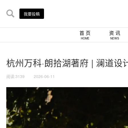
我要投稿
首 页
资 讯
HOME
NEWS
杭州万科·朗拾湖著府 | 澜道设
阅读:3139
2026-06-11