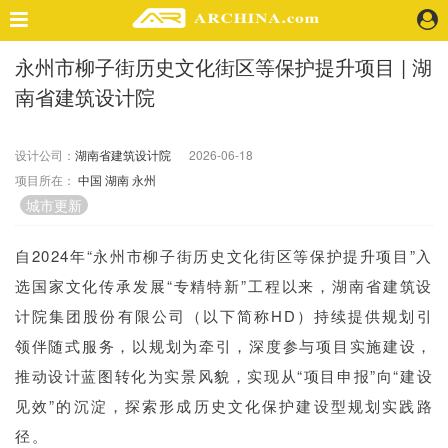
永州市柳子街历史文化街区等保护提升项目 | 湖
精选案例
南省建筑设计院
建 筑
景 观
室 内
设计公司：
湖南省建筑设计院
2026-06-18
项目所在：
中国
湖南
永州
视 频
城市更新
头条资讯
自2024年“永州市柳子街历史文化街区等保护提升项目”入
业 界
选国家文化传承发展“专精特新”工程以来，湖南省建筑设
机 构
计院集团股份有限公司（以下简称HD）持续提供规划引
人 物
领伴随式服务，以规划为牵引，深度参与项目实施建设，
地 产
推动设计蓝图转化为实景风貌，实现从“项目申报”向“建设
快速搜索
见效”的沉淀，探索形成历史文化保护建设型规划实践路
径。