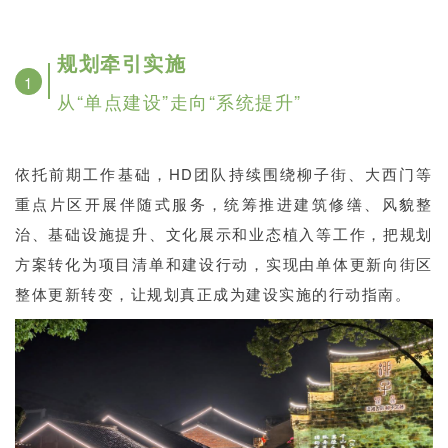
企业招聘
规
划牵引实施
企业会员
1
关于投稿
从“单点建设”走向“系统提升”
广告投放
依托前期工作基础，HD团队持续围绕柳子街、大西门等
关于我们
重点片区开展伴随式服务，统筹推进建筑修缮、风貌整
联系我们
治、基础设施提升、文化展示和业态植入等工作，把规划
方案转化为项目清单和建设行动，实现由单体更新向街区
整体更新转变，让规划真正成为建设实施的行动指南。