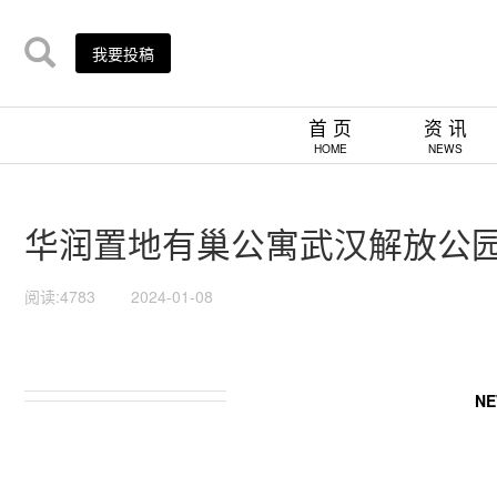
我要投稿
首 页
资 讯
HOME
NEWS
华润置地有巢公寓武汉解放公园店
阅读:4783
2024-01-08
NE