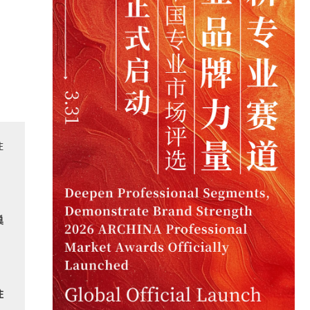
住
巢
住