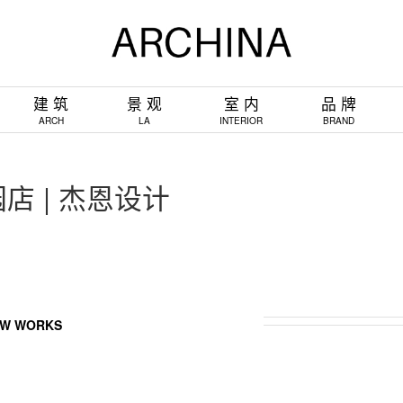
建 筑
景 观
室 内
品 牌
ARCH
LA
INTERIOR
BRAND
 | 杰恩设计
W WORKS