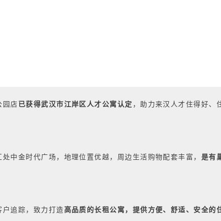
公园店
已获得
武汉市江岸区
人才公寓认定
，助力来汉人才住得好、
汇处中金时代广场，地理位置优越，周边生活购物配套丰富，
是有
客户追踪，致力打造
高品质的长租公寓
，提供
方便、舒适、安全的