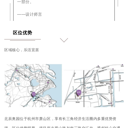
企业招聘
一部分。
——设计师言
企业会员
关于投稿
区位优势
广告投放
区域核心，乐活宜居
关于我们
联系我们
北辰奥园位于杭州市萧山区，享有长三角经济生活圈内多重优势资