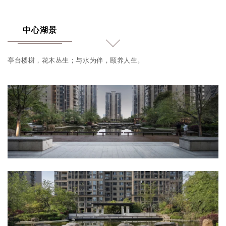
中心湖景
亭台楼榭，花木丛生；与水为伴，颐养人生。