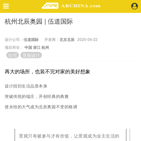
杭州北辰奥园 | 伍道国际
精选案例
建 筑
设计公司：
伍道国际
开发商：
北京北辰
2020-04-22
景 观
项目所在：
中国
浙江
杭州
室 内
住宅
景观设计
视 频
再大的场所，也装不完对家的美好想象
头条资讯
业 界
设计回归生活品质本身
机 构
突破传统的端庄，开创经典的典雅
人 物
使永恒的大气成为北辰奥园不变的格调
地 产
快速搜索
景观只有被参与才有价值，
让景观成为业主生活的