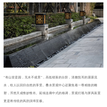
“有山皆是园，无水不成景”，高低错落的台阶，清脆悦耳的潺潺流
水，给人以回归自然的享受。叠水景观中心还聚焦着一尊精致的雕
塑，浑然天成惟妙惟肖。延续连廊中式的格调，景观灯视与屏风装置
更是将传统的风韵演绎至极。