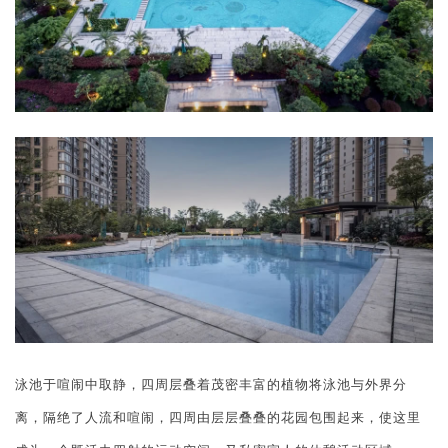
泳池于喧闹中取静，四周层叠着茂密丰富的植物将泳池与外界分
离，隔绝了人流和喧闹，四周由层层叠叠的花园包围起来，使这里