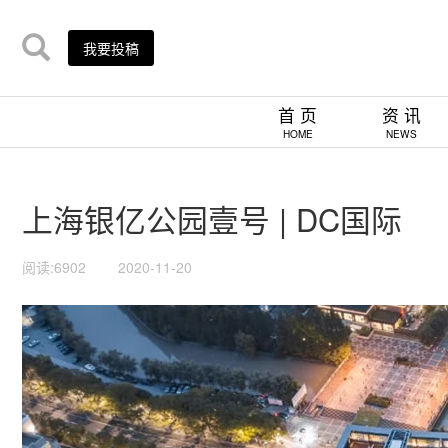
我要投稿
首 页
资 讯
HOME
NEWS
上海银亿公园壹号 | DC国际
阅读:6902
2020-11-20