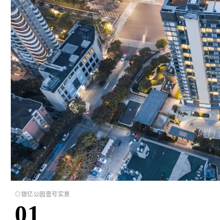
◎银亿公园壹号实景
01