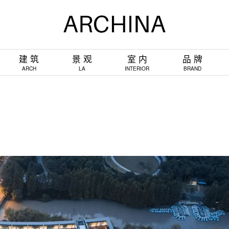
建 筑
景 观
室 内
品 牌
ARCH
LA
INTERIOR
BRAND