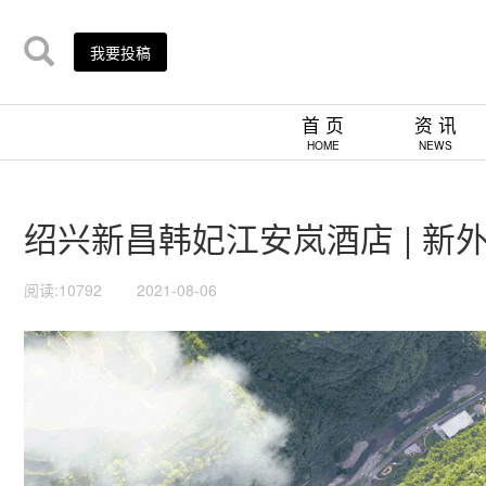
我要投稿
首 页
资 讯
HOME
NEWS
绍兴新昌韩妃江安岚酒店 | 新
阅读:10792
2021-08-06