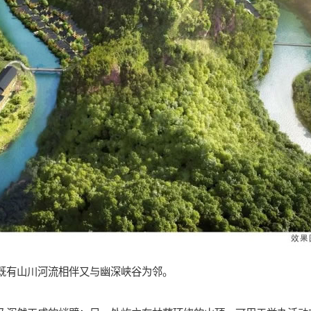
既有山川河流相伴又与幽深峡谷为邻。