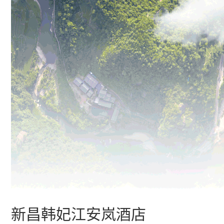
新昌韩妃江安岚酒店