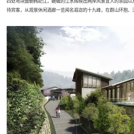
四处地块面朝韩妃江，蜿蜒的江水辉映出两岸风景宜人的茶园以
待宾客，从观景休闲酒廊一览闻名遐迩的十九峰，在群山环抱、