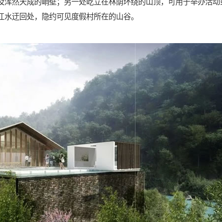
及浑然天成的峭壁；另一处屹立在林荫环绕的山顶，可用于举办活动
江水迂回处，隐约可见度假村所在的山谷。