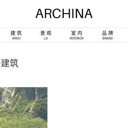
建 筑
景 观
室 内
品 牌
ARCH
LA
INTERIOR
BRAND
外建筑