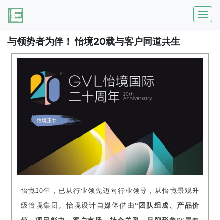
与领势者为伴！ 怡境20载与客户同道共生
怡境20年，已从行业领先迈向行业领导，从怡境景观升
级怡境集团。怡境设计自媒体借由
“团队组成、产品价