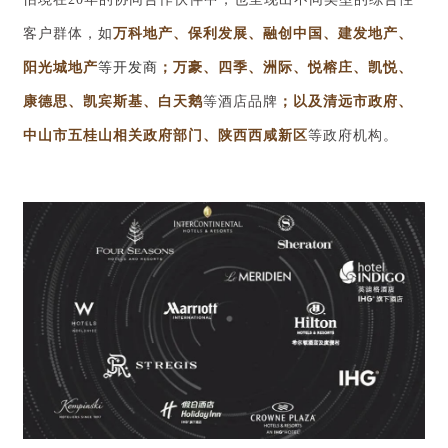
客户群体，如
万科地产、保利发展、融创中国、建发地产、
阳光城地产
等开发商
；万豪
、
四季
、
洲际
、
悦榕庄、
凯悦
、
康德思
、
凯宾斯基
、
白天鹅
等酒店品牌
；以及清远市政府、
中山市五桂山相关政府部门、
陕西西咸新区
等政府机构
。