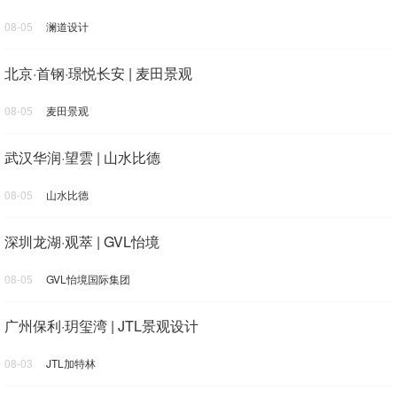
08-05
澜道设计
北京·首钢·璟悦长安 | 麦田景观
08-05
麦田景观
武汉华润·望雲 | 山水比德
08-05
山水比德
深圳龙湖·观萃 | GVL怡境
08-05
GVL怡境国际集团
广州保利·玥玺湾 | JTL景观设计
08-03
JTL加特林