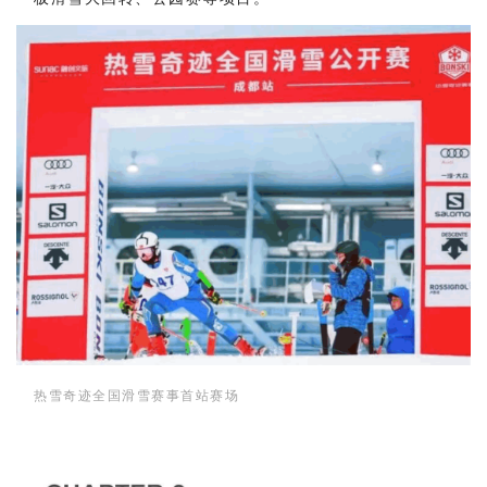
热雪奇迹全国滑雪赛事首站赛场