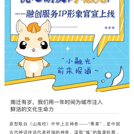
原型取自《山海经》中华上古神兽——“乘黄”，是中国
古代神话传说代表祥瑞的神兽。汲取“狐”的脸庞轮廓，