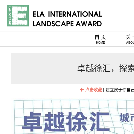
首 页
关 
HOME
ABO
卓越徐汇，探
点击收藏
[ 建立属于你自