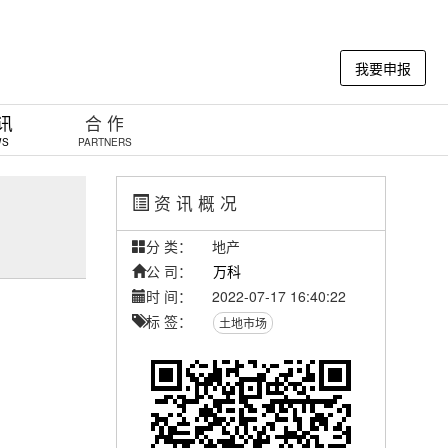
我要申报
 讯
合 作
WS
PARTNERS
资 讯 概 况
分 类：
地产
公 司：
万科
时 间：
2022-07-17 16:40:22
标 签：
土地市场