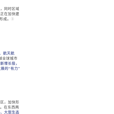
驻，同时区域
，正在加快建
快形成。
③
、航天航
越全球城市
创新增长极，
展的“有力”
城区，加快形
极。在东西两
系、大型生态