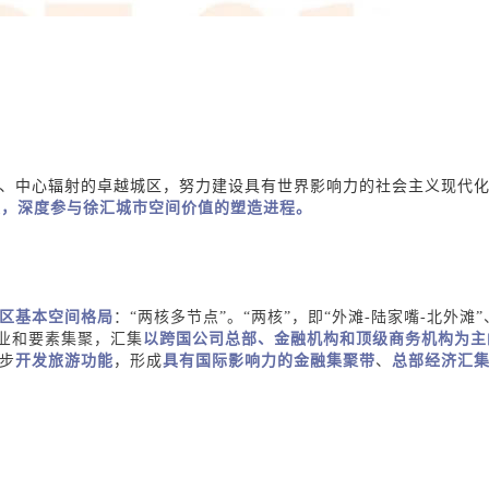
、中心辐射的卓越城区，努力建设具有世界影响力的社会主义现代
展，深度参与徐汇城市空间价值的塑造进程。
区基本空间格局
：
“两核多节点”。
“两核”，即“外滩-陆家嘴-北外滩”
业和要素集聚
，汇集
以跨国公司总部、金融机构和顶级商务机构为主
步
开发旅游功能
，
形成
具有国际影响力的金融集聚带
、
总部经济汇