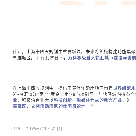
徐汇，上海十四五规划中重要板块。未来将积极构建功能集聚
卓越城区。
在此背景下，
万科积极融入徐汇城市建设与发
①
在上海十四五规划中，提出了黄浦江沿岸地区构建
世界级滨水
滩-徐汇滨江”两个“黄金三角”核心功能区，
加快区域内核心产
业
，积极培育壮大
以科技创新、融媒体为主的新兴产业
，进一
集聚区、文创活动活跃的休闲目的地。
②
〇 徐汇滨江西岸产业布局 [1]