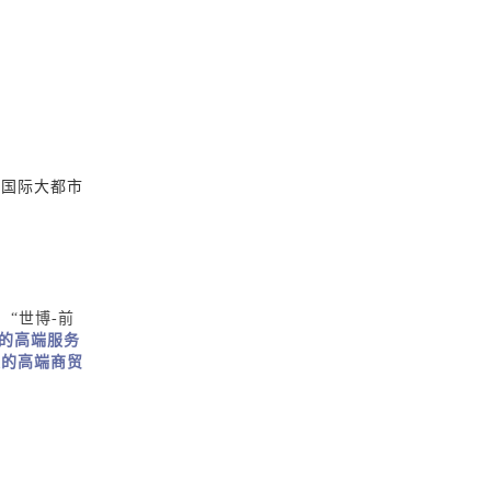
化国际大都市
、“世博-前
的高端服务
集的
高端商贸