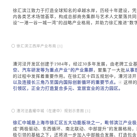
徐汇滨江致力于打造全球知名的卓越水岸，历经十年建设，凭
内各类艺术场馆荟萃，构成总部商务集群与艺术人文聚落共同
设“一港一谷一城一湾”的战略产业格局，并助力徐汇推进“数
〇 徐汇滨江西岸产业布局 [1]
漕河泾开发区创建于1984年，经过30多年发展，由老牌工业
空、汽车研发等为重点
产业”的产业集群
，聚集了一大批
从事
的过程中发挥着重要作用。
在徐汇区十四五规划中，漕河泾开
以及连接长三角乃至国内国际创新循环的重要节点。
这样
④
引领区，正全力打造复合多元、宜居宜业的活力园区。
〇 漕河泾鑫耀中城（在建中）规划示意图 [1]
徐汇中城是上海市徐汇区五大功能板块之一，毗邻滨江产业极
成“两极驱动、东西循环、南北联动、中部提升”的发展格局
极引领的基础之下，还将进一步加入中部融合发展、打造包含