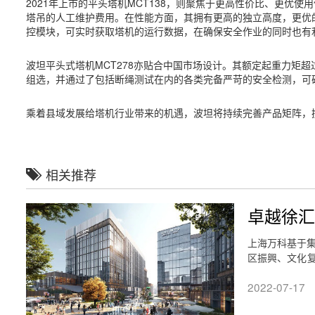
2021年上市的平头塔机MCT138，则聚焦于更高性价比、更优
塔吊的人工维护费用。在性能方面，其拥有更高的独立高度，更优的
控模块，可实时获取塔机的运行数据，在确保安全作业的同时也有
波坦平头式塔机MCT278亦贴合中国市场设计。其额定起重力矩超
组选，并通过了包括断绳测试在内的各类完备严苛的安全检测，可
乘着县域发展
给塔机行业带来的机遇，波坦将持续完善产品矩阵，
相关推荐
卓越徐汇
上海万科基于集
区振興、文化复
中，上海万科
2022-07-17
规划、有温度
间价值塑造的