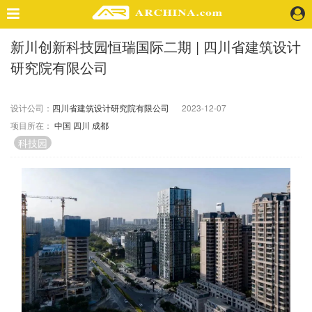
新川创新科技园恒瑞国际二期 | 四川省建筑设计
精选案例
研究院有限公司
建 筑
景 观
室 内
设计公司：
四川省建筑设计研究院有限公司
2023-12-07
项目所在：
中国
四川
成都
视 频
科技园
头条资讯
业 界
机 构
人 物
地 产
快速搜索