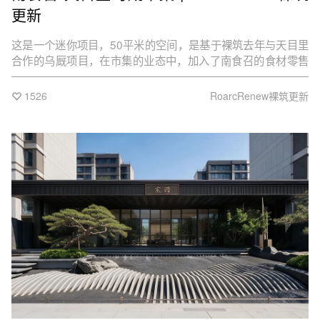
更新
这是一个迷你项目，50平米的空间，是基于裸筑去年与天目里
合作的乌厩项目，在市集的业态中，加入了南食召的食材零售
业态popup。
1526
RoarcRenew裸筑更新