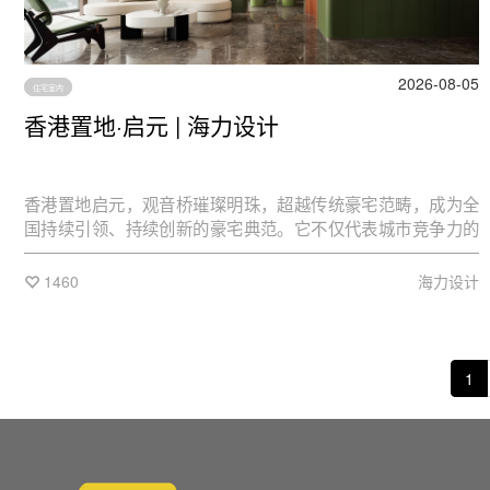
2026-08-05
住宅室内
香港置地·启元 | 海力设计
香港置地启元，观音桥璀璨明珠，超越传统豪宅范畴，成为全
国持续引领、持续创新的豪宅典范。它不仅代表城市竞争力的
象征，更重新诠释了极核的内涵，彰显文化、经济与社会生活
的深度融合。
1460
海力设计
1