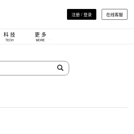
注册 / 登录
在线客服
科 技
更 多
TECH
MORE