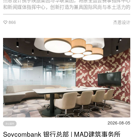
杰恩设计携手陕旅集团与华联集团，将原全运会赛事指挥中心
和新闻媒体指挥中心，创新打造为兼具国际风尚与本土活力的
“文旅体商融合”标杆——西安DT51。
866
杰恩设计
2026-08-05
办公室内
Sovcombank 银行总部 | MAD建筑事务所