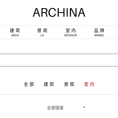
建 筑
景 观
室 内
品 牌
ARCH
LA
INTERIOR
BRAND
全 部
建 筑
景 观
室 内
全部国家