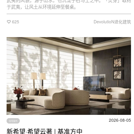
武夷的风貌，源于山水，也沉淀于石与土之中。「灵芽」取材
于武夷，让风土从环境延伸至餐桌。
625
DevolutioN退化建筑
2026-08-05
住宅室内
新希望·希望云著 | 基准方中