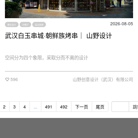
2026-08-05
餐饮设计
中餐厅
延边烧烤
武汉白玉串城·朝鲜族烤串｜ 山野设计
空间分为四个象限，采取分而不离的设计
596
山野创意设计（武汉）有限公司
2
3
4
...
491
492
下一页
尾页
跳