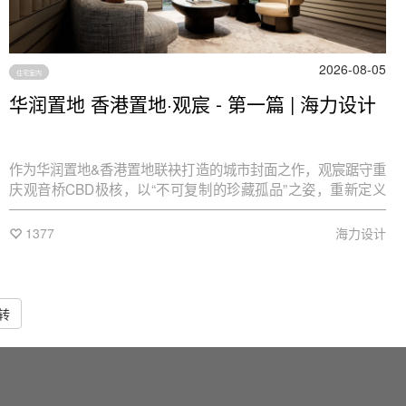
2026-08-05
住宅室内
华润置地 香港置地·观宸 - 第一篇 | 海力设计
作为华润置地&香港置地联袂打造的城市封面之作，观宸踞守重
庆观音桥CBD极核，以“不可复制的珍藏孤品”之姿，重新定义
城市人居高度。
1377
海力设计
转