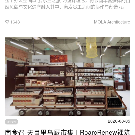
整个办公空间以“爱尔兰之旅”为设计理念，将该国丰富多样的自
然风貌与文化遗产融入其中，激发员工之间的协作与创造力。
1643
MOLA Architecture
2026-08-05
商业室内
南食召·天目里乌厩市集 | RoarcRenew裸筑