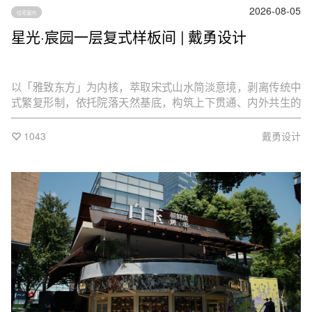
2026-08-05
住宅室内
星光·宸园一层复式样板间 | 戴勇设计
以「雅致东方」为内核，萃取宋式山水简淡意境，剥离传统中
式繁复形制，依托院落天然基底，构筑上下贯通、内外共生的
东方墅居场景，于高新区低密住区，描摹当代文人理想栖居
地。
1043
戴勇设计