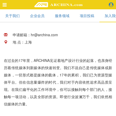
关于我们
企业会员
服务领域
项目投稿
加入我
精选案例
建 筑
景 观
申请邮箱：hr@archina.com
室 内
视 频
地 点：上海
头条资讯
在过去的17年里，ARCHINA见证着地产设计行业的起落，也亲身经
业 界
历着传统媒体到新媒体的快速转变。我们不说自己是传统媒体或新
机 构
媒体，一切形式都是媒体的载体，17年的累积，我们已为资源型媒
人 物
体平台。但在信息量爆炸的时代，我们对于内容依然追求高品质呈
地 产
快速搜索
现。在我们扁平化的工作环境中，你可以接触到每个部门的人，接
触每一项活动，以及全部的资源。即使行业波澜万千，我们依然相
信媒体的力量。
企业招聘