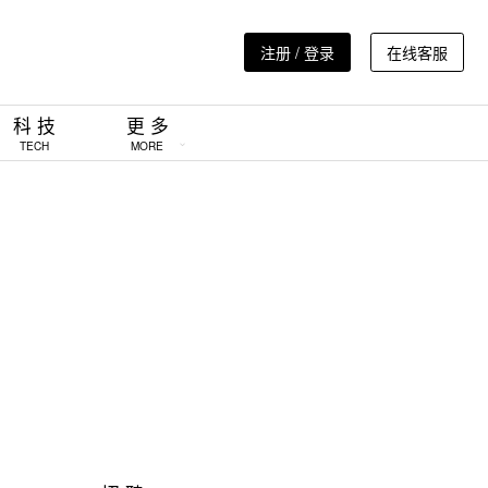
注册 / 登录
在线客服
科 技
更 多
TECH
MORE