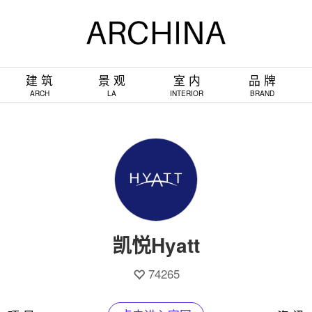
建 筑
景 观
室 内
品 牌
ARCH
LA
INTERIOR
BRAND
凯悦Hyatt
74265