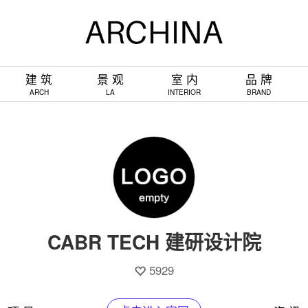
建 筑
景 观
室 内
品 牌
ARCH
LA
INTERIOR
BRAND
CABR TECH 建研设计院
5929