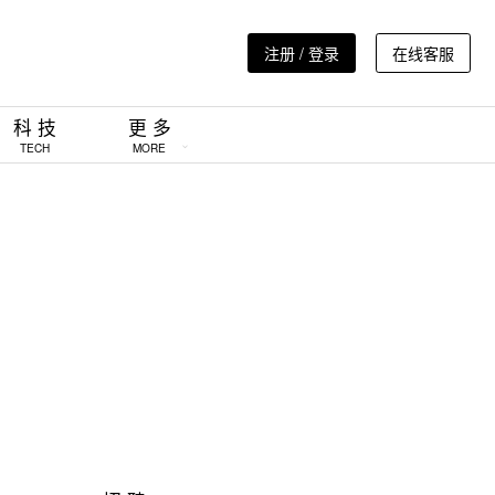
注册 / 登录
在线客服
科 技
更 多
TECH
MORE