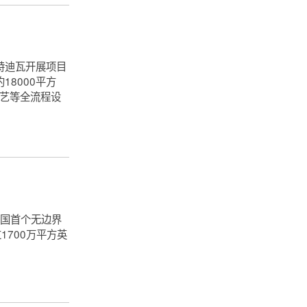
特迪瓦开展项目
8000平方
工艺等全流程设
，成为该国首个无边界
1700万平方英