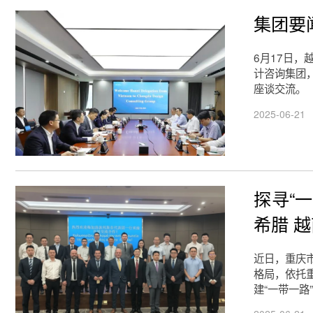
集团要
6月17日
计咨询集团
座谈交流。
2025-06-21
探寻“
希腊 
近日，重庆
格局，依托
建“一带一