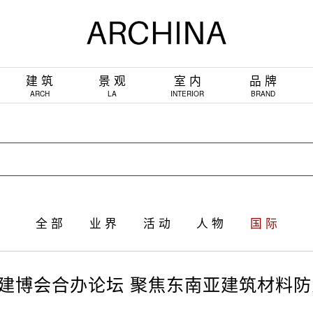
建 筑
景 观
室 内
品 牌
ARCH
LA
INTERIOR
BRAND
全 部
业 界
活 动
人 物
国 际
与建博会合办论坛 聚焦东南亚建筑材料