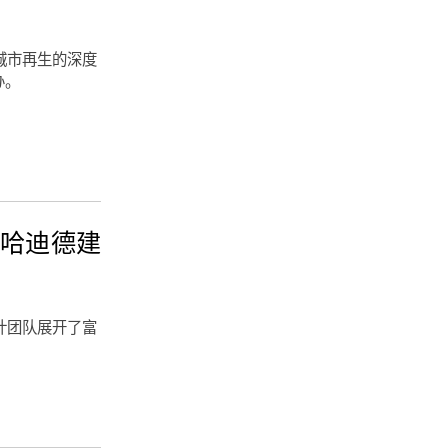
城市再生的深度
办。
哈·哈迪德建
计团队展开了富