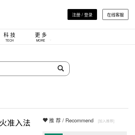
注册 / 登录
在线客服
科 技
更 多
TECH
MORE
推 荐 / Recommend
防火准入法
[加入推荐]