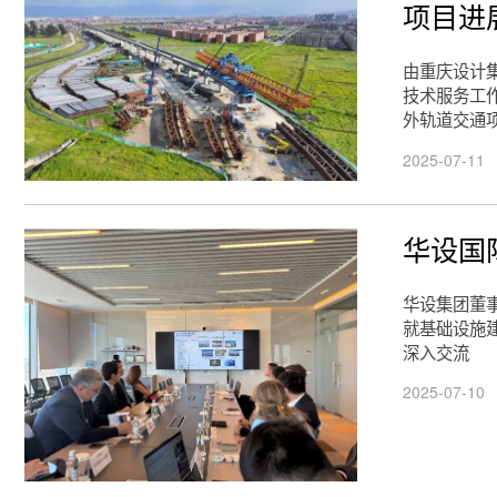
项目进
由重庆设计
技术服务工
外轨道交通
2025-07-11
华设国
华设集团董
就基础设施
深入交流
2025-07-10