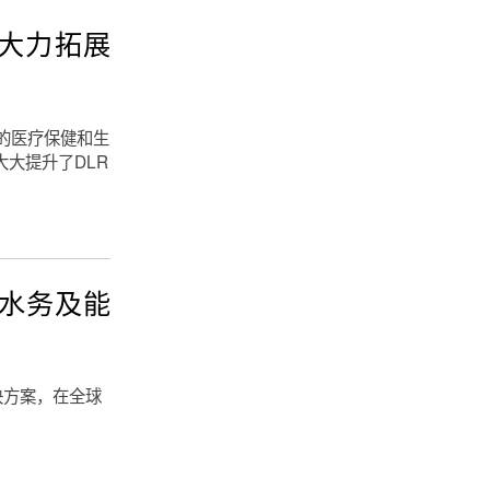
n，大力拓展
士顿的医疗保健和生
加入大大提升了DLR
。
固在水务及能
决方案，在全球