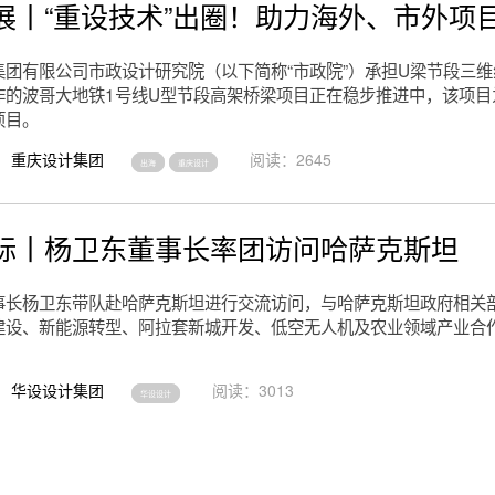
展丨“重设技术”出圈！助力海外、市外项
集团有限公司市政设计研究院（以下简称“市政院”）承担U梁节段三
作的波哥大地铁1号线U型节段高架桥梁项目正在稳步推进中，该项目
项目。
重庆设计集团
阅读：2645
出海
重庆设计
际丨杨卫东董事长率团访问哈萨克斯坦
事长杨卫东带队赴哈萨克斯坦进行交流访问，与哈萨克斯坦政府相关
建设、新能源转型、阿拉套新城开发、低空无人机及农业领域产业合
华设设计集团
阅读：3013
华设设计