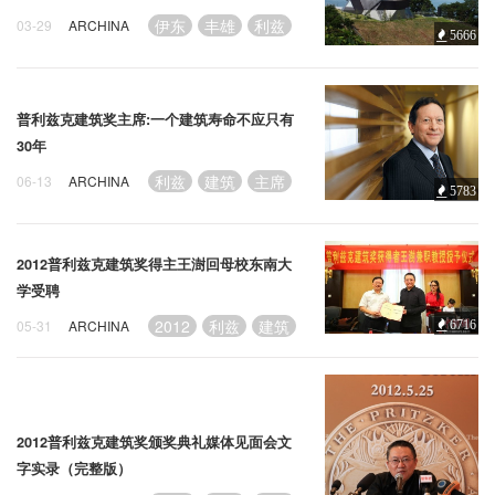
企业招聘
伊东
丰雄
利兹
03-29
ARCHINA
5666
企业会员
关于投稿
普利兹克建筑奖主席:一个建筑寿命不应只有
广告投放
30年
利兹
建筑
主席
06-13
ARCHINA
5783
关于我们
联系我们
2012普利兹克建筑奖得主王澍回母校东南大
学受聘
2012
利兹
建筑
05-31
ARCHINA
6716
2012普利兹克建筑奖颁奖典礼媒体见面会文
字实录（完整版）