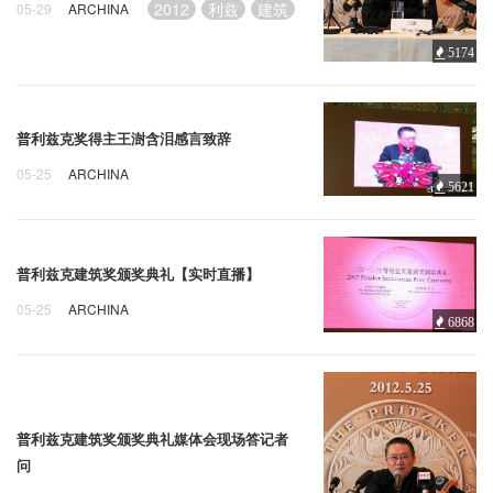
2012
利兹
建筑
05-29
ARCHINA
5174
普利兹克奖得主王澍含泪感言致辞
05-25
ARCHINA
5621
利兹
奖得主
王澍
普利兹克建筑奖颁奖典礼【实时直播】
05-25
ARCHINA
6868
利兹
建筑
颁奖典礼
普利兹克建筑奖颁奖典礼媒体会现场答记者
问