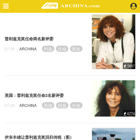
精选案例
建 筑
普利兹克奖任命两名新评委
景 观
室 内
利兹
任命
两名
07-29
ARCHINA
视 频
5887
头条资讯
业 界
机 构
英国：普利兹克奖任命2名新评委
人 物
英国
利兹
任命
07-26
ARCHINA
地 产
6774
快速搜索
伊东丰雄让普利兹克奖回归传统（图）