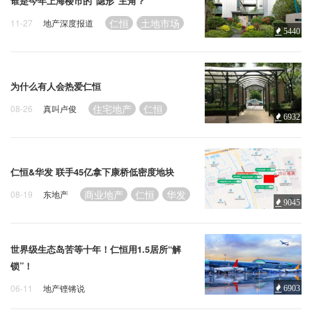
企业招聘
谁是今年上海楼市的“隐形”主角？
仁恒
土地市场
11-27
地产深度报道
5440
企业会员
关于投稿
广告投放
为什么有人会热爱仁恒
住宅地产
仁恒
08-26
真叫卢俊
6932
关于我们
联系我们
仁恒&华发 联手45亿拿下康桥低密度地块
商业地产
仁恒
华发
08-19
东地产
9045
世界级生态岛苦等十年！仁恒用1.5居所“解
锁”！
06-11
地产铿锵说
6903
住宅地产
商业地产
仁恒