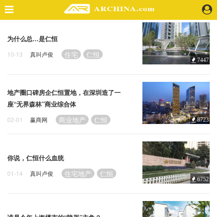
精选案例
为什么总…是仁恒
建 筑
住宅
仁恒
10-13
真叫卢俊
7447
景 观
室 内
视 频
地产圈口碑房企仁恒置地，在深圳造了一
座“无界森林”商业综合体
头条资讯
商业地产
仁恒
02-01
赢商网
8723
业 界
机 构
你说，仁恒什么血统
人 物
地 产
住宅地产
仁恒
01-14
真叫卢俊
6752
快速搜索