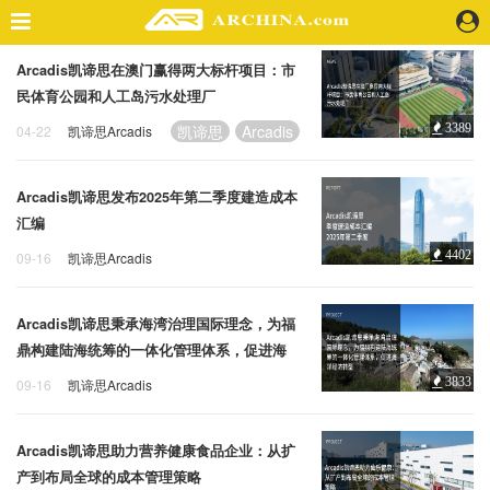
Arcadis凯谛思在澳门赢得两大标杆项目：市
精选案例
民体育公园和人工岛污水处理厂
建 筑
凯谛思
Arcadis
3389
04-22
凯谛思Arcadis
景 观
室 内
Arcadis凯谛思发布2025年第二季度建造成本
视 频
汇编
4402
09-16
凯谛思Arcadis
头条资讯
成本管理
建造成本
建筑成本
业 界
Arcadis凯谛思秉承海湾治理国际理念，为福
机 构
鼎构建陆海统筹的一体化管理体系，促进海
人 物
洋经济转型
3833
09-16
凯谛思Arcadis
地 产
海洋经济
凯谛思
Arcadis
快速搜索
Arcadis凯谛思助力营养健康食品企业：从扩
产到布局全球的成本管理策略