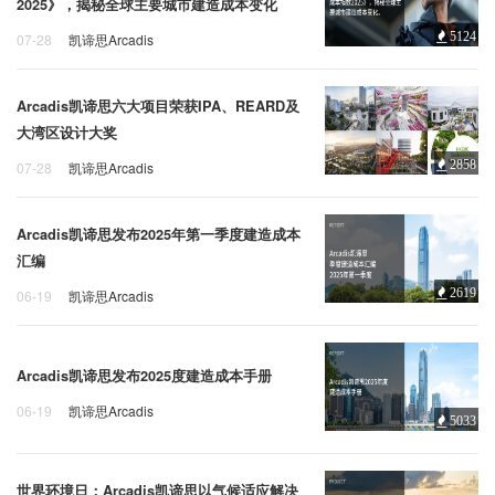
2025》，揭秘全球主要城市建造成本变化
5124
07-28
凯谛思Arcadis
Arcadis
凯谛思
建造成本
Arcadis凯谛思六大项目荣获IPA、REARD及
大湾区设计大奖
2858
07-28
凯谛思Arcadis
IPA
REARD
设计大奖
Arcadis凯谛思发布2025年第一季度建造成本
汇编
2619
06-19
凯谛思Arcadis
凯谛思
Arcadis
季度建造成本汇编
Arcadis凯谛思发布2025度建造成本手册
06-19
凯谛思Arcadis
5033
建造成本
建筑成本
2025年建造成本
世界环境日：Arcadis凯谛思以气候适应解决