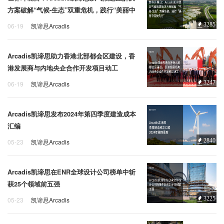
方案破解“气候-生态”双重危机，践行“美丽中
国我先行”
3285
06-19
凯谛思Arcadis
低碳转型
生态修复
气候适应
Arcadis凯谛思助力香港北部都会区建设，香
港发展商与内地央企合作开发项目动工
3247
06-19
凯谛思Arcadis
香港北部都会区
凯谛思
Arcadis
Arcadis凯谛思发布2024年第四季度建造成本
汇编
2840
05-23
凯谛思Arcadis
建造成本
建筑成本
凯谛思
Arcadis凯谛思在ENR全球设计公司榜单中斩
获25个领域前五强
3225
05-23
凯谛思Arcadis
ENR
建筑设计
凯谛思