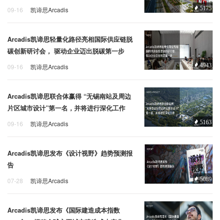
企业招聘
5175
09-16
凯谛思Arcadis
成本管理
Arcadis
凯谛思
企业会员
Arcadis凯谛思轻量化路径亮相国际供应链脱
关于投稿
碳创新研讨会， 驱动企业迈出脱碳第一步
广告投放
4943
09-16
凯谛思Arcadis
凯谛思
Arcadis
范围三
关于我们
Arcadis凯谛思联合体赢得 “无锡南站及周边
联系我们
片区城市设计”第一名，并将进行深化工作
5163
09-16
凯谛思Arcadis
凯谛思
建筑设计
城市规划
Arcadis凯谛思发布《设计视野》趋势预测报
告
5089
07-28
凯谛思Arcadis
建筑设计
凯谛思
Arcadis
Arcadis凯谛思发布《国际建造成本指数