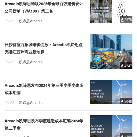
Arcadis凯谛思蝉联2025年全球百强建筑设计
公司榜单（WA100）第二名
3378
05-23
凯谛思Arcadis
WA100
建筑设计
奖项
长沙首座万象城璀璨绽放：Arcadis凯谛思点
亮湘江西岸商业新地标
05-23
凯谛思Arcadis
4247
建筑设计
凯谛思
长沙
Arcadis凯谛思发布2024年第三季度季度建造
成本汇编
3048
05-23
凯谛思Arcadis
建造成本
建筑成本
凯谛思
Arcadis凯谛思发布季度建造成本汇编2024年
第二季度
4400