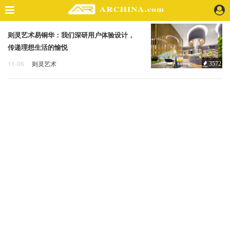
则灵艺术易铜华：我们深研用户体验设计，
精选案例
传递理想生活的愉悦
建 筑
11-06
则灵艺术
3572
景 观
易铜华
用户体验设计
室 内
视 频
头条资讯
业 界
机 构
人 物
地 产
快速搜索