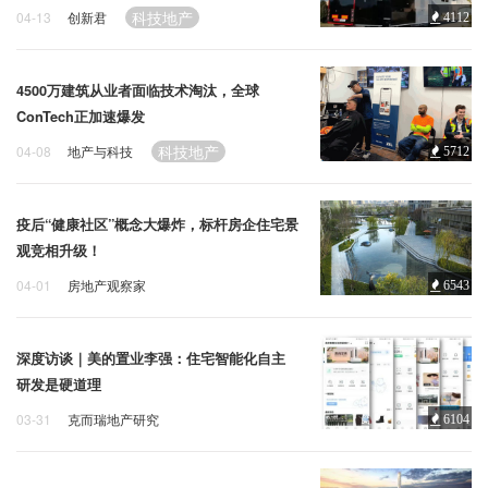
科技地产
04-13
创新君
4112
4500万建筑从业者面临技术淘汰，全球
ConTech正加速爆发
科技地产
04-08
地产与科技
5712
疫后“健康社区”概念大爆炸，标杆房企住宅景
观竞相升级！
04-01
房地产观察家
6543
住宅地产
科技地产
深度访谈｜美的置业李强：住宅智能化自主
研发是硬道理
03-31
克而瑞地产研究
6104
住宅地产
科技地产