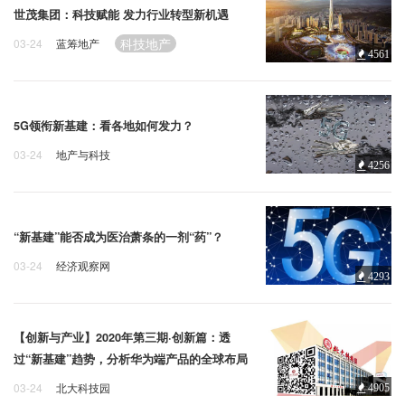
世茂集团：科技赋能 发力行业转型新机遇
科技地产
03-24
蓝筹地产
4561
5G领衔新基建：看各地如何发力？
03-24
地产与科技
4256
科技地产
新基建
科技
“新基建”能否成为医治萧条的一剂“药”？
03-24
经济观察网
4293
科技地产
新基建
科技
【创新与产业】2020年第三期·创新篇：透
过“新基建”趋势，分析华为端产品的全球布局
03-24
北大科技园
4905