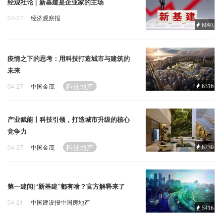
企业招聘
经观社论 | 新基建是企业家的主场
04-27
经济观察报
6093
科技地产
新基建
科技
企业会员
关于投稿
广告投放
疫情之下的思考：用科技打造城市与建筑的
未来
科技地产
04-27
中国金茂
6316
关于我们
联系我们
产业赋能丨科技引领，打造城市升级的核心
竞争力
科技地产
04-27
中国金茂
6730
第一建闻|“新基建”都有啥？官方解释来了
04-21
中国建设报中国房地产
5416
科技地产
新基建
科技