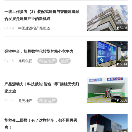
一线工作参考（3）装配式建筑与智能建造融
合发展是建筑产业的新机遇
04-19
中国建设报产经报道
5288
科技地产
科技
弹性中台，旭辉数字化转型的核心竞争力
科技地产
旭辉
04-15
旭辉集团
5514
产品源动力 | 科技赋能 智造 “零”接触无忧归
家之旅
科技地产
04-14
龙光地产
5056
能秒变二层楼！有了这样的车，都不用再买
房！