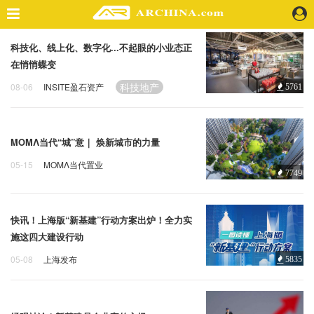
科技化、线上化、数字化...不起眼的小业态正
精选案例
在悄悄蝶变
建 筑
科技地产
08-06
INSITE盈石资产
5761
景 观
室 内
视 频
ΜΟΜΛ当代“城”意｜ 焕新城市的力量
05-15
MOMΛ当代置业
头条资讯
7749
科技地产
住宅地产
业 界
机 构
快讯！上海版“新基建”行动方案出炉！全力实
人 物
施这四大建设行动
地 产
05-08
上海发布
5835
快速搜索
科技地产
新基建
科技