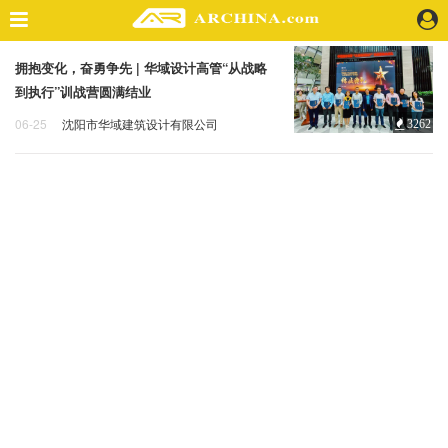
拥抱变化，奋勇争先 | 华域设计高管“从战略
精选案例
到执行”训战营圆满结业
建 筑
06-25
沈阳市华域建筑设计有限公司
3262
景 观
华域
训战营
结业
室 内
视 频
头条资讯
业 界
机 构
人 物
地 产
快速搜索