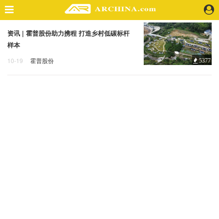
资讯 | 霍普股份助力携程 打造乡村低碳标杆
精选案例
样本
建 筑
10-19
霍普股份
5377
景 观
乡村振兴
低碳
光伏
室 内
视 频
头条资讯
业 界
机 构
人 物
地 产
快速搜索