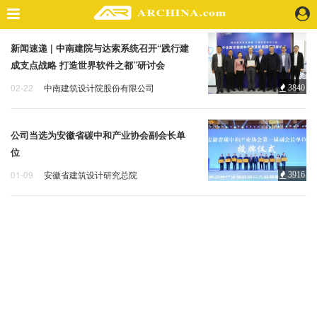
新闻速递 | 中南建院与达索系统召开“践行建
精选案例
成支点战略 打造世界软件之都”研讨会
建 筑
02-22
中南建筑设计院股份有限公司
3840
景 观
授牌仪式
研讨会
建筑科技
室 内
视 频
公司当选为安徽省碳中和产业协会副会长单
位
头条资讯
01-09
安徽省建筑设计研究总院
3916
副会长单位
授牌仪式
业 界
机 构
人 物
地 产
快速搜索