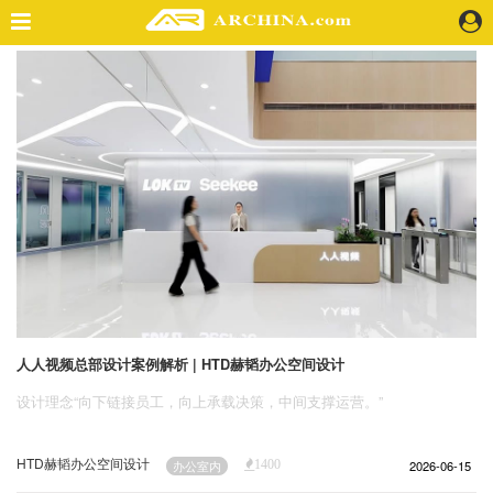
精选案例
建 筑
景 观
室 内
视 频
头条资讯
业 界
机 构
人 物
人人视频总部设计案例解析 | HTD赫韬办公空间设计
地 产
设计理念“向下链接员工，向上承载决策，中间支撑运营。”
快速搜索
HTD赫韬办公空间设计
2026-06-15
办公室内
1400