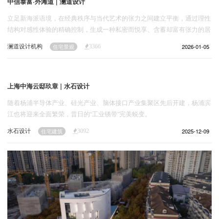
中信泰富·外滩道 | 澜道设计
立足新海派语境，在经典秩序与当代艺术的张力之间建立平衡，通过理性
结构对感性体验的精确控制，生成一种私密而悦享、含蓄却富有张力的居
住臻境。
澜道设计机构
2026-01-05
住宅景观
3366
上海中海云邸玖章 | 水石设计
随着杨浦半导体产业、硅光产业、脑体接口产业集聚区先后开建，杨浦滨
江也将迎来全面繁荣，昔日的“工业锈带”完美蜕变。
水石设计
2025-12-09
住宅建筑
3092