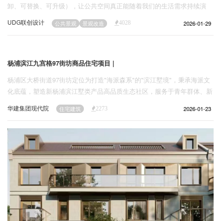
卸、可替换、可升级），让公共空间真正能随着我们的生活需求持续演
进，成为“人民城市”理念的温暖落脚点。
UDG联创设计
2026-01-29
公共景观
景观改造
4028
杨浦滨江九宫格97街坊商品住宅项目 |
杨浦区大桥街道97街坊定位为打造"海派森系"的"滨江墅境"，秉承海派文
化底蕴，塑造新杨浦滨江墅类产品高品质生态社区，服务于青年群体、新
兴产业人士及高端产业人群。
华建集团现代院
2026-01-23
住宅建筑
2273