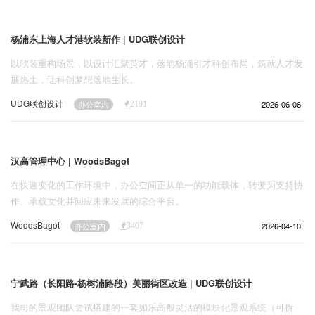
企业招聘
杨浦东上海人才港软装新作 | UDG联创设计
企业会员
以软装重构场景，以设计汇聚英才，落地杨浦引才科创布局，筑就人才发
关于投稿
展热土，让科创梦想落地生长。
广告投放
UDG联创设计
2026-06-06
办公室内
2191
关于我们
联系我们
汉高管理中心 | WoodsBagot
在快速变化的工作环境中，办公空间正从单一的功能载体，转变为支持协
作、承载文化并回应未来发展的综合平台。
WoodsBagot
2026-04-10
办公室内
3407
宁武路（长阳路-杨树浦路段）美丽街区改造 | UDG联创设计
我司的景观团队尝试搭建的一套如乐高般灵活的模块化景观系统（可拆