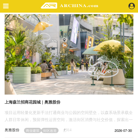
精选案例
建 筑
景 观
室 内
视 频
头条资讯
业 界
机 构
人 物
上海森兰招商花园城 | 奥雅股份
地 产
项目运用轻量化更新手法打通商业与公园的空间壁垒，以森系场景承载全
快速搜索
人群日常休闲，预留弹性运营空间，激活街区消费与社交价值，探索出一
套可复制的存量商业焕新路径。
奥雅股份
2026-07-30
商业建筑
街区改造
914