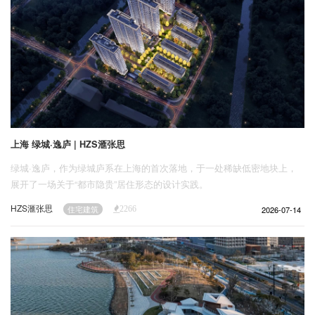
上海 绿城·逸庐 | HZS滙张思
绿城·逸庐，作为绿城庐系在上海的首次落地，于一处稀缺低密地块上，
展开了一场关于“都市隐贵”居住形态的设计实践。
HZS滙张思
2026-07-14
住宅建筑
2266