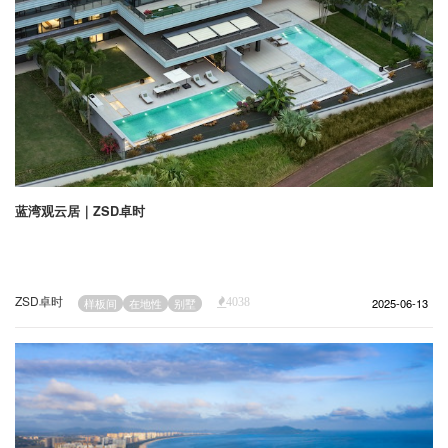
蓝湾观云居｜ZSD卓时
ZSD卓时
2025-06-13
样板间
在地性
别墅
4038