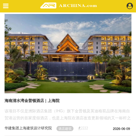
精选案例
建 筑
景 观
室 内
视 频
头条资讯
业 界
机 构
人 物
海南清水湾金普顿酒店 | 上海院
地 产
该项目不仅是洲际酒店集团（IHG）旗下金普顿及英迪格双品牌在海南自
快速搜索
贸港运营的首家度假酒店，也是上海院在酒店改造更新领域的又一标杆之
作。
华建集团上海建筑设计研究院
2026-06-09
酒店建筑
2222