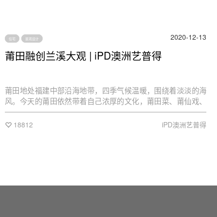
2020-12-13
住宅
景观设计
莆田融创兰溪大观 | iPD澳洲艺普得
莆田地处福建中部沿海地带，四季气候温暖，围绕着淡淡的海
风。今天的莆田依然带着自己浓厚的文化，莆田菜、莆仙戏、
莆田石、红砖厝、妈祖庙等。融创兰溪大观，坐落在莆田的现
代化新区，虽远离传统老街，但依偎木兰溪畔，远眺壶公山，
18812
iPD澳洲艺普得
既是文化的传承，也是莆田新形象的展示。