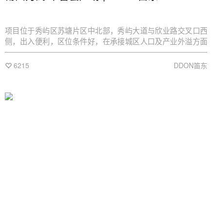
项目位于秀屿区苏塘片区中北部，秀屿大道与欣业路交叉口西
侧，出入便利，区位条件好，在承接城区人口及产业外溢方面
具有得天独厚的优势。设计师探索到场地活泼开放多元的属
性，旨在打造一片服务于周边的人群的活力商业街。
6215
DDON笛东