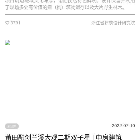
项目周边地域文化深厚，莆仙民居特色鲜明。设计保留并利用
了现场多处有价值的建（构）筑物遗存以及大片野生林木。
3791
浙江省建筑设计研究院
2022-07-10
居住建筑
莆田融创兰溪大观二期双子星 | 中房建筑