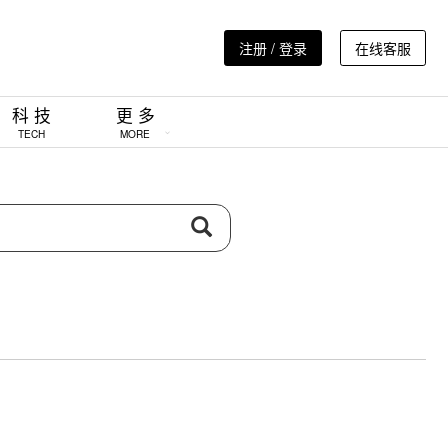
注册 / 登录
在线客服
科 技
更 多
TECH
MORE