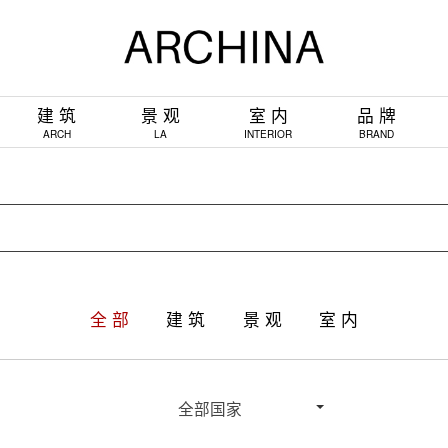
建 筑
景 观
室 内
品 牌
ARCH
LA
INTERIOR
BRAND
全 部
建 筑
景 观
室 内
全部国家