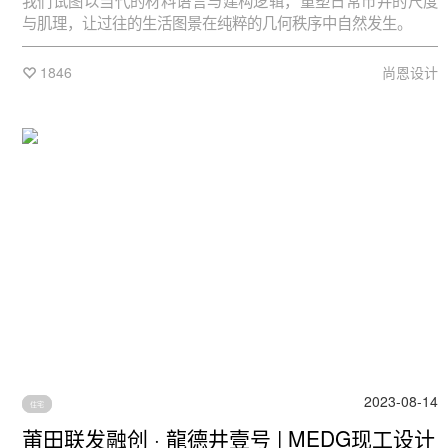
我们试图以当代的材料语言与建构逻辑，重塑日常市井的尺度
与肌理，让过往的生活图景在纯粹的几何秩序中自然发生。
1846
尚恩设计
2023-08-14
住宅
莆田联发融创 · 龍德井壹号 | MEDG现工设计