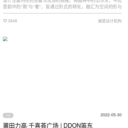
设计注重内在的含蓄与洗涤的高雅，将园林中的山与水，中式
意韵中的“简”与“奢”，皆通过形式的转化，融汇为空间的形与
体。传承千年园林的风雅与美学，再现一座写意东方大境的山
水园。
3848
澜道设计机构
2022-05-30
示范区
莆田力高·千喜荟广场 | DDON笛东