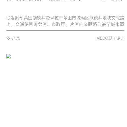
联发融创莆田龍德井壹号位于莆田市城厢区龍德井地块文献路
上，交通便利紧邻区、市政府。片区内文献路为最早城市商
圈，传统意义的老城核心区，商业氛围浓厚。
6475
MEDG现工设计