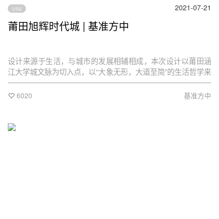
2021-07-21
示范区
莆田旭辉时代城 | 基准方中
设计来源于生活，与城市的发展相辅相成，本次设计以莆田涵
江大学城文脉为切入点，以“大象无形，大道至简”的生活哲学来
演绎建筑本质。建筑细节设计所呈现的平等、秩序、礼节、尊
重和规则，让空间美学与建筑精神内涵再一次融合。
6020
基准方中