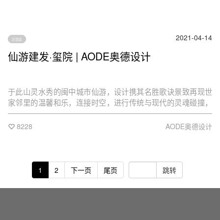
2021-04-14
示范区
仙游建发·玺院 | AODE奥德设计
于此山灵水秀的闽中城市仙游，设计携其名胜歌诀景致再现世
家邻里的温馨和乐，连接时空，进行传统与现代的灵魂碰撞，
融汇东方园林的精神内涵。
8228
AODE奥德设计
1
2
下一页
尾页
跳转