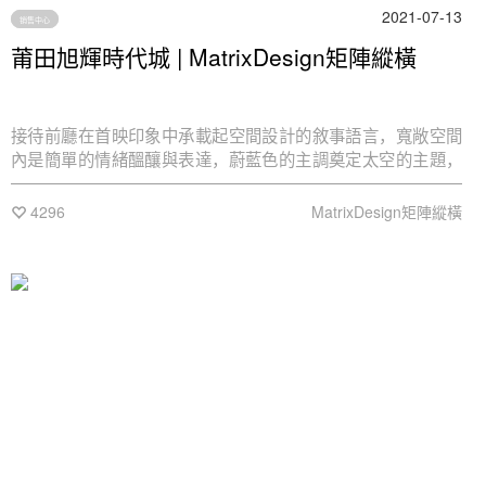
2021-07-13
销售中心
莆田旭輝時代城 | MatrixDesign矩陣縱橫
接待前廳在首映印象中承載起空間設計的敘事語言，寬敞空間
內是簡單的情緒醞釀與表達，蔚藍色的主調奠定太空的主題，
圓弧形的線條與空間的科技感，相互映襯，恰到好處。
4296
MatrixDesign矩陣縱橫