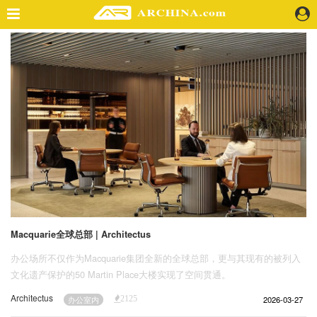
精选案例
建 筑
景 观
室 内
视 频
头条资讯
业 界
机 构
人 物
Macquarie全球总部 | Architectus
地 产
办公场所不仅作为Macquarie集团全新的全球总部，更与其现有的被列入
快速搜索
文化遗产保护的50 Martin Place大楼实现了空间贯通。
Architectus
2026-03-27
办公室内
2125