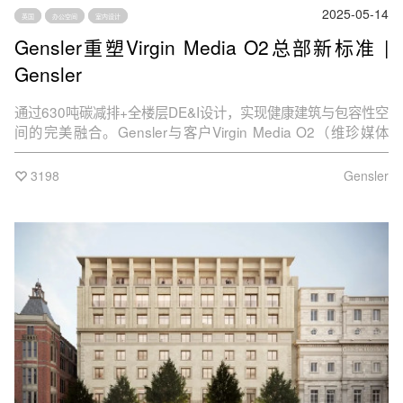
2025-05-14
英国
办公空间
室内设计
Gensler重塑Virgin Media O2总部新标准 |
Gensler
通过630吨碳减排+全楼层DE&I设计，实现健康建筑与包容性空
间的完美融合。Gensler与客户Virgin Media O2（维珍媒体
O2）合作，将企业理念"见证潜能，创所未见"（"see what you
can do"）融入其新总部的空间设计，赋予这一品牌主张鲜活生
3198
Gensler
命力。