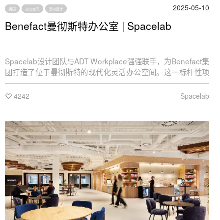
2025-05-10
英国
办公空间
室内设计
Benefact曼彻斯特办公室 | Spacelab
Spacelab设计团队与ADT Workplace强强联手，为Benefact集
团打造了位于曼彻斯特的现代化灵活办公空间。这一标杆性项
目以“混合办公+员工福祉+可持续发展”为核心理念，通过精心
设计的开放式布局，营造出既专业又温馨的办公环境。
4242
Spacelab