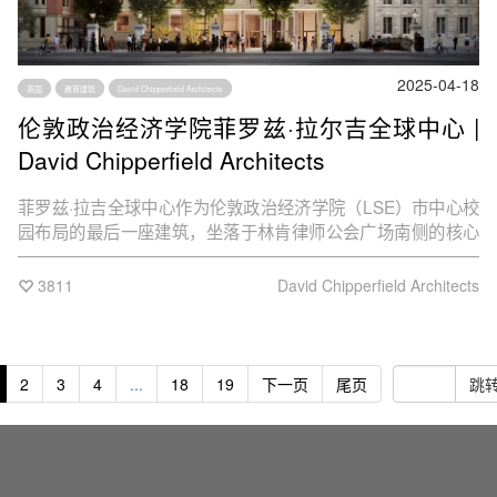
2025-04-18
英国
教育建筑
David Chipperfield Architects
伦敦政治经济学院菲罗兹·拉尔吉全球中心 |
David Chipperfield Architects
菲罗兹·拉吉全球中心‌作为伦敦政治经济学院（LSE）市中心校
园布局的最后一座建筑，坐落于林肯律师公会广场南侧的核心
位置。该建筑以应对全球性挑战为使命，内部规划包含学术、
会议和教学空间、数字实验室以及一座250座的集会厅。充分
3811
David Chipperfield Architects
体现新中心的精神，设计方案通过适应性再利用策略，保留现
有建筑的大部分结构，将建成LSE首座净零碳建筑。
2
3
4
...
18
19
下一页
尾页
跳