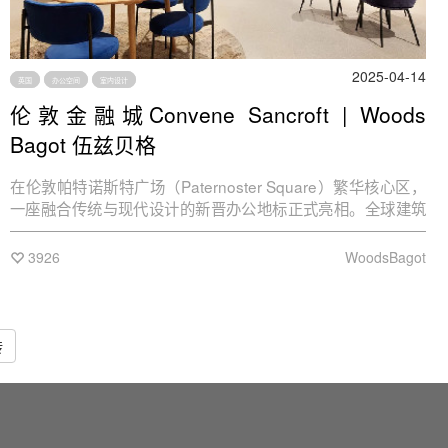
2025-04-14
英国
办公空间
室内设计
伦敦金融城Convene Sancroft | Woods
Bagot 伍兹贝格
在伦敦帕特诺斯特广场（Paternoster Square）繁华核心区，
一座融合传统与现代设计的新晋办公地标正式亮相。全球建筑
事务所伍兹贝格与以前沿设计、酒店级服务与科技赋能现代办
公体验的行业领导者 Convene共同打造的伦敦 Convene St.
3926
WoodsBagot
Paul’s 空间现已落成。4,180平方米的办公与会议空间，既致敬
了历史文脉，亦以创新设计带来一场酒店级办公体验。
转