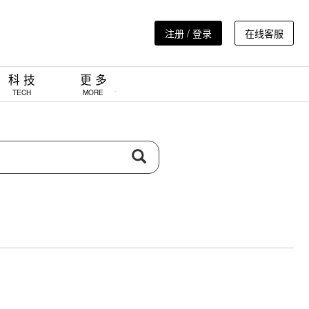
注册 / 登录
在线客服
科 技
更 多
TECH
MORE