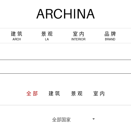
建 筑
景 观
室 内
品 牌
ARCH
LA
INTERIOR
BRAND
全 部
建 筑
景 观
室 内
全部国家