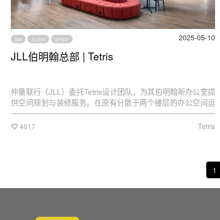
2025-05-10
英国
办公空间
室内设计
JLL伯明翰总部 | Tetris
仲量联行（JLL）委托Tetris设计团队，为其伯明翰新办公室提
供空间规划与装修服务。在原有分散于两个楼层的办公空间运
营十二年后，仲量联行伯明翰分公司决定将整个团队整合至单
一楼层，以提升团队凝聚力并促进协作。
4017
Tetris
1