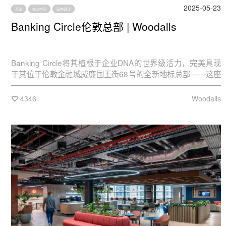
2025-05-23
英国
办公空间
室内设计
Banking Circle伦敦总部 | Woodalls
Banking Circle将其植根于企业DNA的世界级活力，完美具现
于其位于伦敦金融城威廉国王街68号的全新地标总部——这座
与伦敦桥隔空对话的宏伟建筑，以恢弘立面重新定义商务美
学。
4346
Woodalls