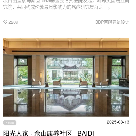
项目由皇家马斯登NHS基金会信托医院发起，毗邻英国癌症研
究院，共同构成伦敦最具影响力的癌症研究集群之一。
2209
BDP百殿建筑设计
2025-08-13
养老建筑
阳光人家 · 佘山康养社区 | BAIDI